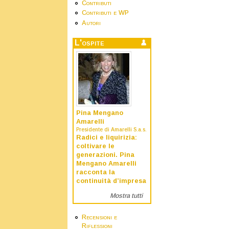
Contributi
Contributi e WP
Autori
L'ospite
Pina Mengano
Amarelli
Presidente di Amarelli S.a.s.
Radici e liquirizia:
coltivare le
generazioni. Pina
Mengano Amarelli
racconta la
continuità d’impresa
Mostra tutti
Recensioni e
Riflessioni