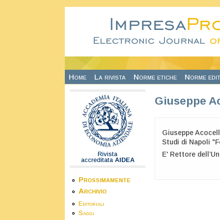
Salta al contenuto principale
Home
La rivista
Norme etiche
Norme edit
Giuseppe A
Giuseppe Acocella 
Studi di Napoli "F
E' Rettore dell’U
Rivista
accreditata
AIDEA
Prossimamente
Archivio
Editoriali
Saggi