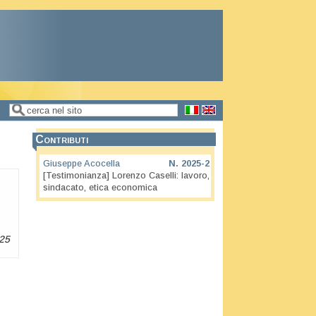
Cerca
Form di ricerca
Contributi
Giuseppe Acocella
N.
2025-2
[Testimonianza] Lorenzo Caselli: lavoro,
sindacato, etica economica
025