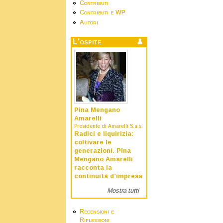
Contributi
Contributi e WP
Autori
L'ospite
Pina Mengano
Amarelli
Presidente di Amarelli S.a.s.
Radici e liquirizia:
coltivare le
generazioni. Pina
Mengano Amarelli
racconta la
continuità d’impresa
Mostra tutti
Recensioni e
Riflessioni