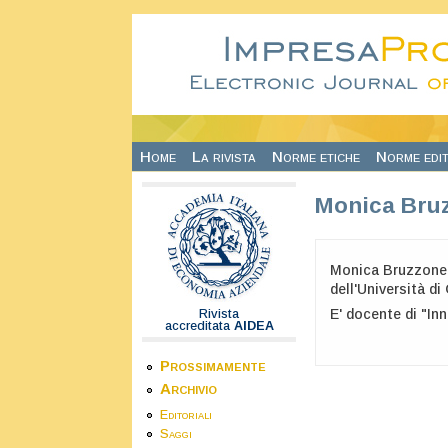
Salta al contenuto principale
Home
La rivista
Norme etiche
Norme edit
Monica Bru
Monica Bruzzone è
dell'Università d
E' docente di "Inn
Rivista
accreditata
AIDEA
Prossimamente
Archivio
Editoriali
Saggi