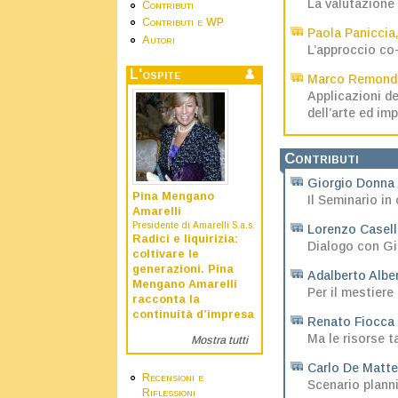
La valutazione 
Contributi
Contributi e WP
Paola Paniccia
Autori
L’approccio co-
L'ospite
Marco Remond
Applicazioni d
dell’arte ed im
Contributi
Giorgio Donna
Pina Mengano
Il Seminario i
Amarelli
Presidente di Amarelli S.a.s.
Lorenzo Casell
Radici e liquirizia:
Dialogo con Gi
coltivare le
generazioni. Pina
Adalberto Alber
Mengano Amarelli
Per il mestiere
racconta la
continuità d’impresa
Renato Fiocca
Ma le risorse t
Mostra tutti
Carlo De Matt
Recensioni e
Scenario plann
Riflessioni