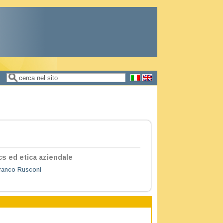
Cerca
Form di ricerca
s ed etica aziendale
ranco Rusconi