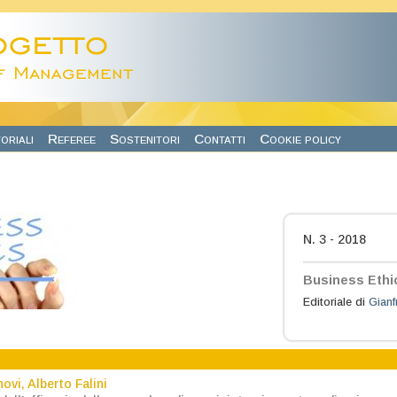
oriali
Referee
Sostenitori
Contatti
Cookie policy
N. 3 - 2018
Business Ethic
Editoriale di
Gianf
novi
,
Alberto Falini