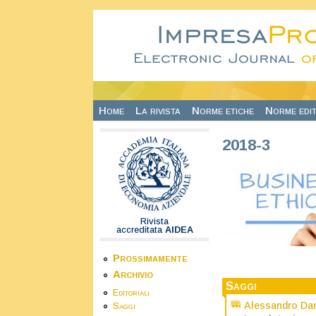
Salta al contenuto principale
Home
La rivista
Norme etiche
Norme edit
2018-3
Rivista
accreditata
AIDEA
Prossimamente
Archivio
Saggi
Editoriali
Alessandro Da
Saggi