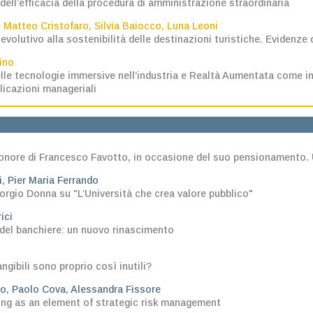
dell’efficacia della procedura di amministrazione straordinaria
,
Matteo Cristofaro
,
Silvia Baiocco
,
Luna Leoni
evolutivo alla sostenibilità delle destinazioni turistiche. Evidenze 
ino
elle tecnologie immersive nell’industria e Realtà Aumentata come i
plicazioni manageriali
n onore di Francesco Favotto, in occasione del suo pensionamento. 
i
,
Pier Maria Ferrando
orgio Donna su "L’Università che crea valore pubblico"
ici
 del banchiere: un nuovo rinascimento
angibili sono proprio così inutili?
eo
,
Paolo Cova
,
Alessandra Fissore
ing as an element of strategic risk management