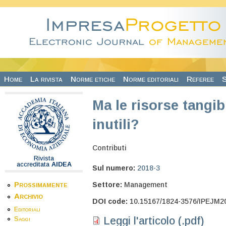
Salta al contenuto principale
Home
La rivista
Norme etiche
Norme editoriali
Referee
S
Ma le risorse tangib
inutili?
Contributi
Rivista
accreditata
AIDEA
Sul numero:
2018-3
Prossimamente
Settore:
Management
Archivio
DOI code:
10.15167/1824-3576/IPEJM2
Editoriali
Leggi l'articolo (.pdf)
Saggi