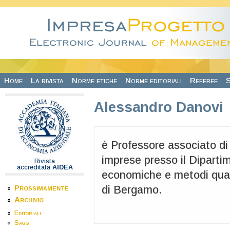
Salta al contenuto principale
Home
La rivista
Norme etiche
Norme editoriali
Referee
S
Alessandro Danovi
è Professore associato di
imprese presso il Diparti
Rivista
accreditata
AIDEA
economiche e metodi quant
Prossimamente
di Bergamo.
Archivio
Editoriali
Saggi