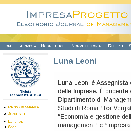
Salta al contenuto principale
Home
La rivista
Norme etiche
Norme editoriali
Referee
S
Luna Leoni
Luna Leoni
è Assegnista 
delle Imprese. È docente d
Rivista
accreditata
AIDEA
Dipartimento di Managemen
Prossimamente
Studi di Roma “Tor Vergat
Archivio
“Economia e gestione del
Editoriali
management” e “Impresa 
Saggi