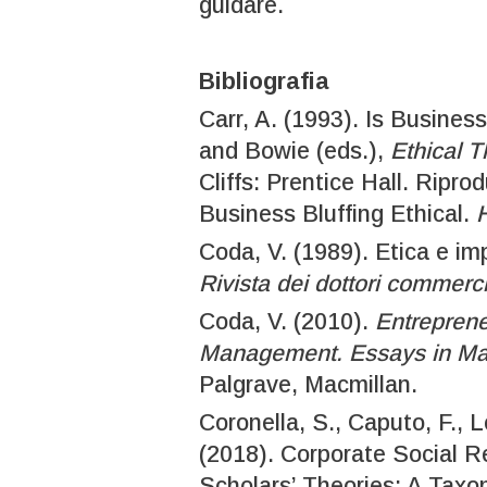
guidare.
Bibliografia
Carr, A. (1993). Is Busines
and Bowie (eds.),
Ethical 
Cliffs: Prentice Hall. Riprod
Business Bluffing Ethical.
Coda, V. (1989). Etica e imp
Rivista dei dottori commercia
Coda, V. (2010).
Entreprene
Management. Essays in M
Palgrave, Macmillan.
Coronella, S., Caputo, F., L
(2018). Corporate Social R
Scholars’ Theories: A Tax