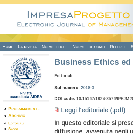
Salta al contenuto principale
Home
La rivista
Norme etiche
Norme editoriali
Referee
S
Business Ethics ed 
Editoriali
Sul numero:
2018-3
Rivista
accreditata
AIDEA
DOI code:
10.15167/1824-3576/IPEJM2
Prossimamente
Leggi l'editoriale (.pdf)
Archivio
In questo editoriale si pres
Editoriali
Saggi
diffusione, avvenuta negli u