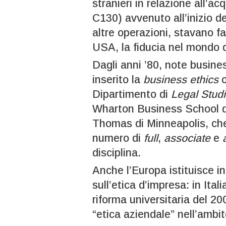
stranieri in relazione all’ac
C130) avvenuto all’inizio d
altre operazioni, stavano fa
USA, la fiducia nel mondo d
Dagli anni ’80, note busin
inserito la
business ethics
c
Dipartimento di
Legal Stud
Wharton Business School di
Thomas di Minneapolis, ch
numero di
full
,
associate
e
disciplina.
Anche l’Europa istituisce in
sull’etica d’impresa: in Itali
riforma universitaria del 20
“etica aziendale” nell’ambit