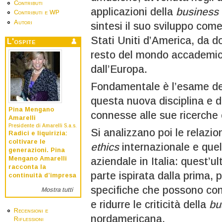
Contributi
applicazioni della
business 
Contributi e WP
Autori
sintesi il suo sviluppo come 
Stati Uniti d’America, da d
L'ospite
resto del mondo accademic
dall’Europa.
Fondamentale è l’esame dell
questa nuova disciplina e de
Pina Mengano
connesse alle sue ricerche 
Amarelli
Presidente di Amarelli S.a.s.
Si analizzano poi le relazion
Radici e liquirizia:
coltivare le
ethics
internazionale e quel
generazioni. Pina
Mengano Amarelli
aziendale in Italia: quest’ul
racconta la
parte ispirata dalla prima, 
continuità d’impresa
specifiche che possono conc
Mostra tutti
e ridurre le criticità della
bu
Recensioni e
nordamericana.
Riflessioni