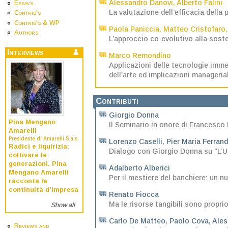
Alessandro Danovi
,
Alberto Falini
Essays
La valutazione dell’efficacia della
Contrib's
Contrib's & WP
Paola Paniccia
,
Matteo Cristofaro
Authors
L’approccio co-evolutivo alla soste
Interviews
Marco Remondino
Applicazioni delle tecnologie imme
dell’arte ed implicazioni managerial
Contributi
Giorgio Donna
Pina Mengano
Il Seminario in onore di Francesco
Amarelli
Presidente di Amarelli S.a.s.
Lorenzo Caselli
,
Pier Maria Ferran
Radici e liquirizia:
Dialogo con Giorgio Donna su "L’Un
coltivare le
generazioni. Pina
Adalberto Alberici
Mengano Amarelli
Per il mestiere del banchiere: un 
racconta la
continuità d’impresa
Renato Fiocca
Ma le risorse tangibili sono proprio
Show all
Carlo De Matteo
,
Paolo Cova
,
Ales
Reviews and