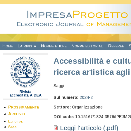
Salta al contenuto principale
Home
La rivista
Norme etiche
Norme editoriali
Referee
S
Accessibilità e cultu
ricerca artistica agl
Saggi
Rivista
accreditata
AIDEA
Sul numero:
2024-2
Prossimamente
Settore:
Organizzazione
Archivio
DOI code:
10.15167/1824-3576/IPEJM2
Editoriali
Leggi l'articolo (.pdf)
Saggi