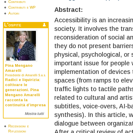
Contributi
Contributi e WP
Abstract:
Autori
Accessibility is an increas
L'ospite
society. It involves the tr
reconsideration of social a
they do not present barriers
physical, psychological, or s
important issue for people w
Pina Mengano
implementation of devices 
Amarelli
Presidente di Amarelli S.a.s.
spaces (from ramps to eleva
Radici e liquirizia:
coltivare le
traffic lights to tactile path
generazioni. Pina
Mengano Amarelli
related to cultural and arti
racconta la
subtitles, voice-overs, AI-
continuità d’impresa
synthesis). In this article
Mostra tutti
dialogue between organizati
Recensioni e
After a critical review of a
Riflessioni