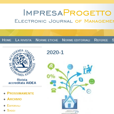
Salta al contenuto principale
Home
La rivista
Norme etiche
Norme editoriali
Referee
S
2020-1
Rivista
accreditata
AIDEA
Prossimamente
Archivio
Editoriali
Saggi