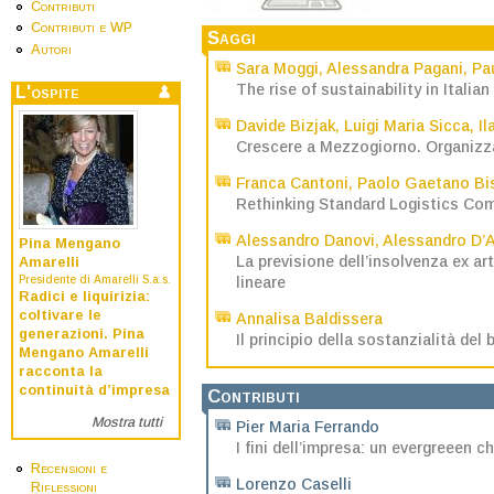
Contributi
Contributi e WP
Saggi
Autori
Sara Moggi
,
Alessandra Pagani
,
Pa
The rise of sustainability in Itali
L'ospite
Davide Bizjak
,
Luigi Maria Sicca
,
Il
Crescere a Mezzogiorno. Organizza
Franca Cantoni
,
Paolo Gaetano Bi
Rethinking Standard Logistics Com
Alessandro Danovi
,
Alessandro D’
Pina Mengano
La previsione dell’insolvenza ex art.
Amarelli
Presidente di Amarelli S.a.s.
lineare
Radici e liquirizia:
coltivare le
Annalisa Baldissera
generazioni. Pina
Il principio della sostanzialità del
Mengano Amarelli
racconta la
continuità d’impresa
Contributi
Mostra tutti
Pier Maria Ferrando
I fini dell’impresa: un evergreeen c
Recensioni e
Lorenzo Caselli
Riflessioni