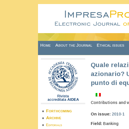
Skip to main content
Home
About the Journal
Ethical issues
Quale relaz
azionario? 
punto di equ
Rivista
accreditata
AIDEA
Contributions and 
Forthcoming
On issue:
2010-1
Archive
Field:
Banking
Editorials