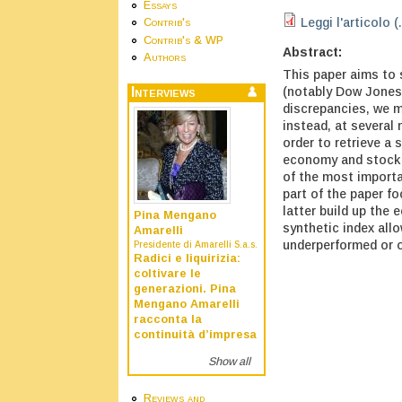
Essays
Leggi l'articolo (
Contrib's
Contrib's & WP
Abstract:
Authors
This paper aims to
(notably Dow Jones I
Interviews
discrepancies, we m
instead, at several
order to retrieve a 
economy and stock e
of the most importa
part of the paper f
latter build up th
Pina Mengano
synthetic index all
Amarelli
underperformed or o
Presidente di Amarelli S.a.s.
Radici e liquirizia:
coltivare le
generazioni. Pina
Mengano Amarelli
racconta la
continuità d’impresa
Show all
Reviews and