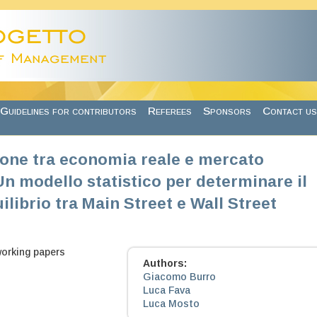
Guidelines for contributors
Referees
Sponsors
Contact us
ione tra economia reale e mercato
Un modello statistico per determinare il
ilibrio tra Main Street e Wall Street
working papers
Authors:
Giacomo Burro
Luca Fava
Luca Mosto