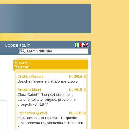
Cookie policy
Search
Search form
Essays
Banking
Cristina Rovera
N.
2016-2
Banche italiane e piattaforme crowd
Arnaldo Mauri
N.
2015-2
Clara Caselli, “I servizi studi nelle
banche italiane: origine, problemi e
prospettive”, 1977
Francesca Querci
N.
2011-2
Il trattamento del rischio di liquidità
nello schema regolamentare di Basilea
3