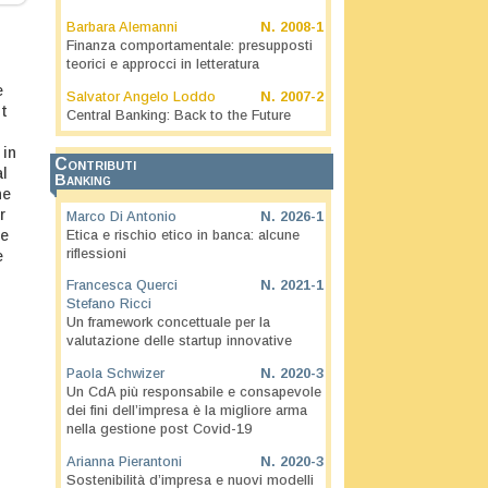
Barbara Alemanni
N.
2008-1
Finanza comportamentale: presupposti
teorici e approcci in letteratura
e
Salvator Angelo Loddo
N.
2007-2
ht
Central Banking: Back to the Future
 in
Contributi
al
Banking
ne
r
Marco Di Antonio
N.
2026-1
he
Etica e rischio etico in banca: alcune
riflessioni
e
Francesca Querci
N.
2021-1
Stefano Ricci
Un framework concettuale per la
valutazione delle startup innovative
Paola Schwizer
N.
2020-3
Un CdA più responsabile e consapevole
dei fini dell’impresa è la migliore arma
nella gestione post Covid-19
Arianna Pierantoni
N.
2020-3
Sostenibilità d’impresa e nuovi modelli