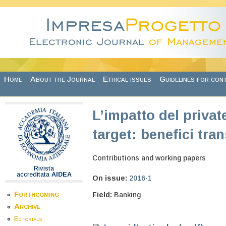
Skip to main content
Home
About the Journal
Ethical issues
Guidelines for con
L’impatto del privat
target: benefici tran
Contributions and working papers
Rivista
accreditata
AIDEA
On issue:
2016-1
Forthcoming
Field:
Banking
Archive
Editorials