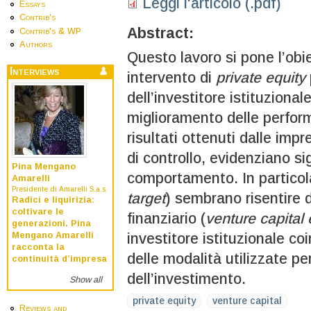
Leggi l'articolo (.pdf)
Essays
Contrib's
Abstract:
Contrib's & WP
Authors
Questo lavoro si pone l’obiet
Interviews
intervento di
private equity
dell’investitore istituziona
miglioramento delle performa
risultati ottenuti dalle imp
di controllo, evidenziano sig
Pina Mengano
comportamento. In particolar
Amarelli
Presidente di Amarelli S.a.s.
target
) sembrano risentire d
Radici e liquirizia:
coltivare le
finanziario (
venture capital 
generazioni. Pina
investitore istituzionale co
Mengano Amarelli
racconta la
delle modalità utilizzate pe
continuità d’impresa
dell’investimento.
Show all
private equity
venture capital
Reviews and