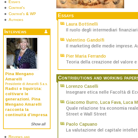
Essays
Contrib's
Contrib's & WP
Essays
Authors
Laura Bottinelli
Il ruolo degli intermediari finanzia
Interviews
Valentino Gandolfi
Il marketing delle medie imprese. An
Pier Maria Ferrando
Teoria della creazione del valore e
Pina Mengano
Contributions and working paper
Amarelli
Presidente di Amarelli S.a.s.
Lorenzo Caselli
Radici e liquirizia:
Insegnare etica nelle Facoltà di E
coltivare le
generazioni. Pina
Giacomo Burro
,
Luca Fava
,
Luca M
Mengano Amarelli
Quale relazione tra economia reale
racconta la
Street e Wall Street
continuità d’impresa
Paolo Capuano
Show all
La valutazione del capitale intelle
Reviews and