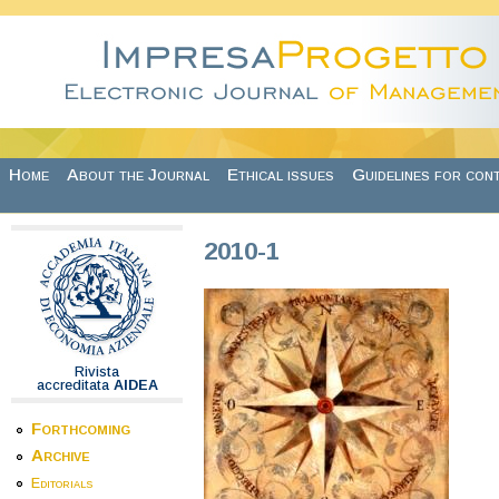
Skip to main content
Home
About the Journal
Ethical issues
Guidelines for con
2010-1
Rivista
accreditata
AIDEA
Forthcoming
Archive
Editorials