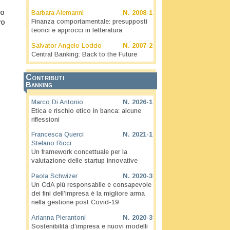
,
io
Barbara Alemanni
N.
2008-1
vo
Finanza comportamentale: presupposti
teorici e approcci in letteratura
Salvator Angelo Loddo
N.
2007-2
Central Banking: Back to the Future
Contributi
Banking
Marco Di Antonio
N.
2026-1
Etica e rischio etico in banca: alcune
riflessioni
Francesca Querci
N.
2021-1
Stefano Ricci
Un framework concettuale per la
valutazione delle startup innovative
Paola Schwizer
N.
2020-3
Un CdA più responsabile e consapevole
dei fini dell’impresa è la migliore arma
nella gestione post Covid-19
Arianna Pierantoni
N.
2020-3
Sostenibilità d’impresa e nuovi modelli