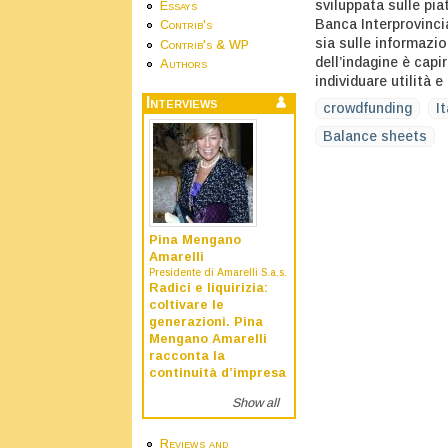
sviluppata sulle pi
Essays
Banca Interprovincia
Contrib's
sia sulle informazio
Contrib's & WP
dell’indagine è capi
Authors
individuare utilità e
Interviews
crowdfunding
I
Balance sheets
Pina Mengano
Amarelli
Presidente di Amarelli S.a.s.
Radici e liquirizia:
coltivare le
generazioni. Pina
Mengano Amarelli
racconta la
continuità d’impresa
Show all
Reviews and