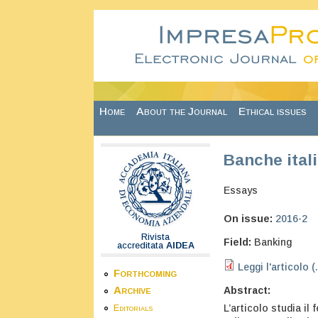
Skip to main content
Home
About the Journal
Ethical issues
Banche ital
Essays
On issue:
2016-2
Rivista
Field:
Banking
accreditata
AIDEA
Leggi l'articolo (
Forthcoming
Archive
Abstract:
L’articolo studia il
Editorials