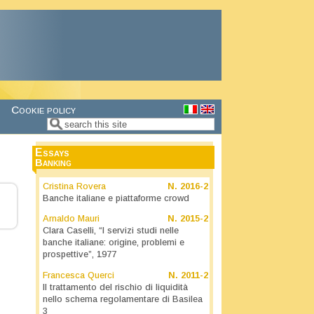
Cookie policy
Search
Search form
Essays
Banking
Cristina Rovera
N.
2016-2
Banche italiane e piattaforme crowd
Arnaldo Mauri
N.
2015-2
Clara Caselli, “I servizi studi nelle
banche italiane: origine, problemi e
prospettive”, 1977
Francesca Querci
N.
2011-2
Il trattamento del rischio di liquidità
nello schema regolamentare di Basilea
3