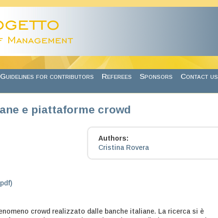
Guidelines for contributors
Referees
Sponsors
Contact us
iane e piattaforme crowd
Authors:
Cristina Rovera
.pdf)
 fenomeno crowd realizzato dalle banche italiane. La ricerca si è