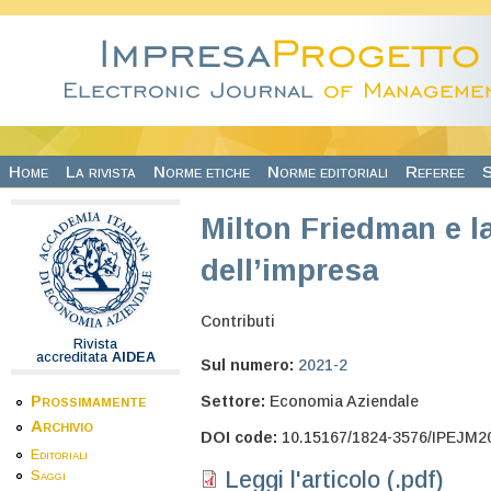
Salta al contenuto principale
Home
La rivista
Norme etiche
Norme editoriali
Referee
S
Milton Friedman e l
dell’impresa
Contributi
Rivista
accreditata
AIDEA
Sul numero:
2021-2
Prossimamente
Settore:
Economia Aziendale
Archivio
DOI code:
10.15167/1824-3576/IPEJM2
Editoriali
Leggi l'articolo (.pdf)
Saggi