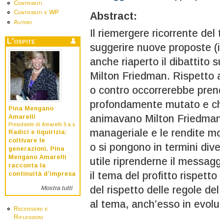
Contributi
Contributi e WP
Abstract:
Autori
Il riemergere ricorrente del
L'ospite
suggerire nuove proposte (
anche riaperto il dibattito 
Milton Friedman. Rispetto a
o contro occorrerebbe prend
profondamente mutato e ch
Pina Mengano
animavano Milton Friedman (
Amarelli
Presidente di Amarelli S.a.s.
manageriale e le rendite m
Radici e liquirizia:
coltivare le
o si pongono in termini div
generazioni. Pina
Mengano Amarelli
utile riprenderne il messag
racconta la
il tema del profitto rispetto
continuità d’impresa
del rispetto delle regole de
Mostra tutti
al tema, anch’esso in evolu
Recensioni e
Riflessioni