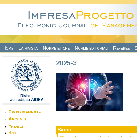
Salta al contenuto principale
Home
La rivista
Norme etiche
Norme editoriali
Referee
S
2025-3
Rivista
accreditata
AIDEA
Prossimamente
Archivio
Editoriali
Saggi
Saggi