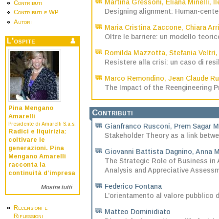
Martina Gressoni
,
Eliana Minelli
,
I
Contributi
Designing alignment: Human-cente
Contributi e WP
Autori
Maria Cristina Zaccone
,
Chiara Arr
Oltre le barriere: un modello teoric
L'ospite
Romilda Mazzotta
,
Stefania Veltri
Resistere alla crisi: un caso di resi
Marco Remondino
,
Jean Claude R
The Impact of the Reengineering P
Pina Mengano
Contributi
Amarelli
Presidente di Amarelli S.a.s.
Gianfranco Rusconi
,
Prem Sagar 
Radici e liquirizia:
Stakeholder Theory as a link betw
coltivare le
generazioni. Pina
Giovanni Battista Dagnino
,
Anna M
Mengano Amarelli
The Strategic Role of Business in
racconta la
Analysis and Appreciative Assess
continuità d’impresa
Federico Fontana
Mostra tutti
L’orientamento al valore pubblico de
Recensioni e
Matteo Dominidiato
Riflessioni