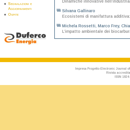
Dinamiche innovative nell’industria
Segnalazioni e
Aggiornamenti
Silvana Gallinaro
Ospite
Ecosistemi di manifattura additiva: 
Michela Rossetti
,
Marco Frey
,
Chia
L’impatto ambientale dei biocarbura
Impresa Progetto-Electronic Journal of
Rivista accredit
ISSN 1824