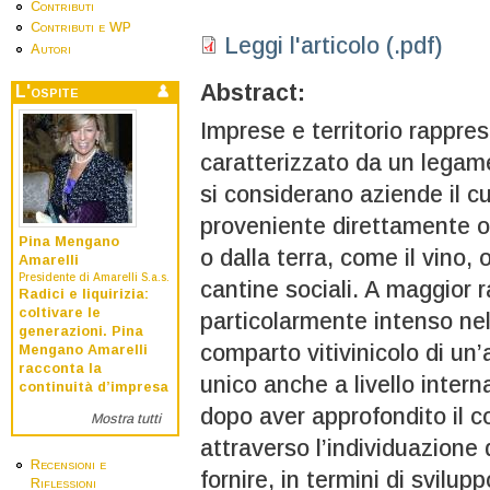
Contributi
Contributi e WP
Leggi l'articolo (.pdf)
Autori
Abstract:
L'ospite
Imprese e territorio rappr
caratterizzato da un legame
si considerano aziende il c
proveniente direttamente o 
Pina Mengano
o dalla terra, come il vino, 
Amarelli
Presidente di Amarelli S.a.s.
cantine sociali. A maggior r
Radici e liquirizia:
coltivare le
particolarmente intenso nel 
generazioni. Pina
comparto vitivinicolo di un’
Mengano Amarelli
racconta la
unico anche a livello intern
continuità d’impresa
dopo aver approfondito il co
Mostra tutti
attraverso l’individuazione d
Recensioni e
fornire, in termini di svilup
Riflessioni