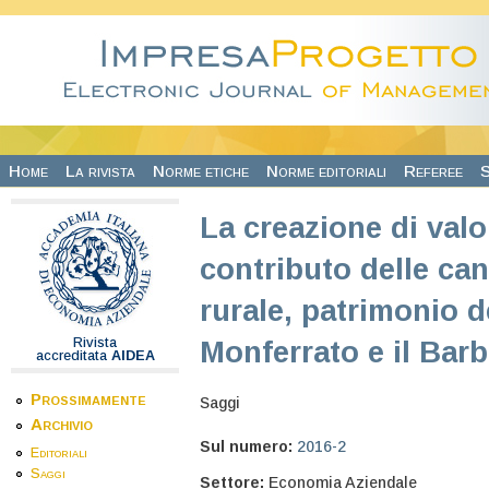
Salta al contenuto principale
Home
La rivista
Norme etiche
Norme editoriali
Referee
S
La creazione di valore
contributo delle cant
rurale, patrimonio 
Rivista
Monferrato e il Bar
accreditata
AIDEA
Prossimamente
Saggi
Archivio
Sul numero:
2016-2
Editoriali
Saggi
Settore:
Economia Aziendale