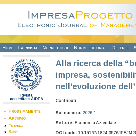
Salta al contenuto principale
Home
La rivista
Norme etiche
Norme editoriali
Referee
S
Alla ricerca della “
impresa, sostenibil
nell’evoluzione dell
Rivista
accreditata
AIDEA
Contributi
Prossimamente
Sul numero:
2026-1
Archivio
Settore:
Economia Aziendale
Editoriali
Saggi
DOI code:
10.15167/1824-3576/IPEJM2