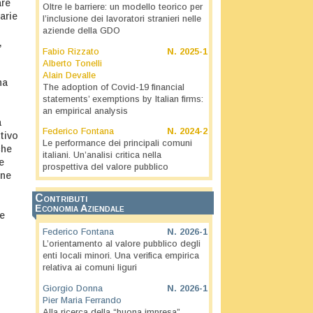
are
Oltre le barriere: un modello teorico per
arie
l’inclusione dei lavoratori stranieri nelle
aziende della GDO
,
Fabio Rizzato
N.
2025-1
Alberto Tonelli
Alain Devalle
na
The adoption of Covid-19 financial
statements’ exemptions by Italian firms:
an empirical analysis
a
Federico Fontana
N.
2024-2
tivo
Le performance dei principali comuni
che
italiani. Un’analisi critica nella
e
prospettiva del valore pubblico
one
Contributi
Economia Aziendale
he
Federico Fontana
N.
2026-1
L’orientamento al valore pubblico degli
enti locali minori. Una verifica empirica
relativa ai comuni liguri
Giorgio Donna
N.
2026-1
Pier Maria Ferrando
Alla ricerca della “buona impresa”.