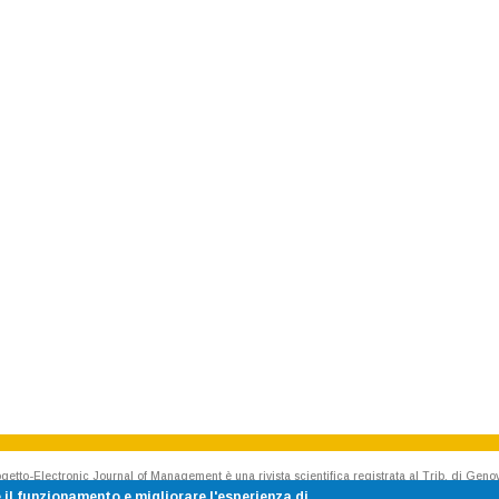
getto-Electronic Journal of Management è una rivista scientifica registrata al Trib. di Geno
Rivista accreditata AIDEA - Accademia Italiana di Economia Aziendale
 il funzionamento e migliorare l'esperienza di