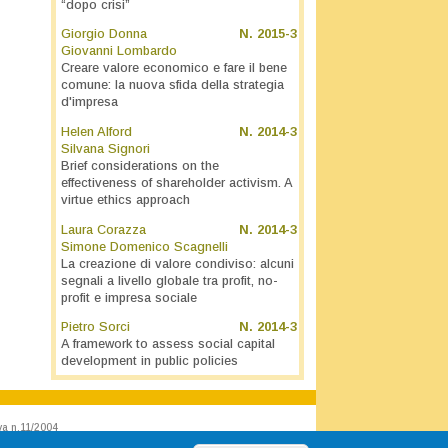
“dopo crisi”
Giorgio Donna
N.
2015-3
Giovanni Lombardo
Creare valore economico e fare il bene
comune: la nuova sfida della strategia
d'impresa
Helen Alford
N.
2014-3
Silvana Signori
Brief considerations on the
effectiveness of shareholder activism. A
virtue ethics approach
Laura Corazza
N.
2014-3
Simone Domenico Scagnelli
La creazione di valore condiviso: alcuni
segnali a livello globale tra profit, no-
profit e impresa sociale
Pietro Sorci
N.
2014-3
A framework to assess social capital
development in public policies
va n.11/2004