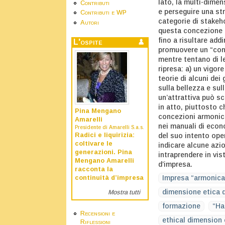
lato, la multi-dimen
Contributi
e perseguire una str
Contributi e WP
categorie di stakeho
Autori
questa concezione d’
fino a risultare add
L'ospite
promuovere un “cont
mentre tentano di le
ripresa: a) un vigor
teorie di alcuni dei
sulla bellezza e su
un’attrattiva può sc
in atto, piuttosto c
Pina Mengano
concezioni armonic
Amarelli
nei manuali di econ
Presidente di Amarelli S.a.s.
Radici e liquirizia:
del suo intento oper
coltivare le
indicare alcune azi
generazioni. Pina
intraprendere in vis
Mengano Amarelli
d’impresa.
racconta la
Impresa “armonica
continuità d’impresa
dimensione etica d
Mostra tutti
formazione
“Ha
Recensioni e
ethical dimension 
Riflessioni