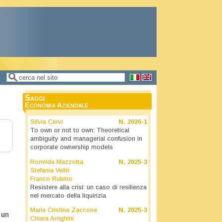
Cerca
Form di ricerca
Saggi
Economia Aziendale
Silvia Cervi
N.
2026-1
To own or not to own: Theoretical
ambiguity and managerial confusion in
corporate ownership models
Romilda Mazzotta
N.
2025-3
Stefania Veltri
Franco Rubino
Resistere alla crisi: un caso di resilienza
nel mercato della liquirizia
Maria Cristina Zaccone
N.
2025-3
 un
Chiara Arrighini