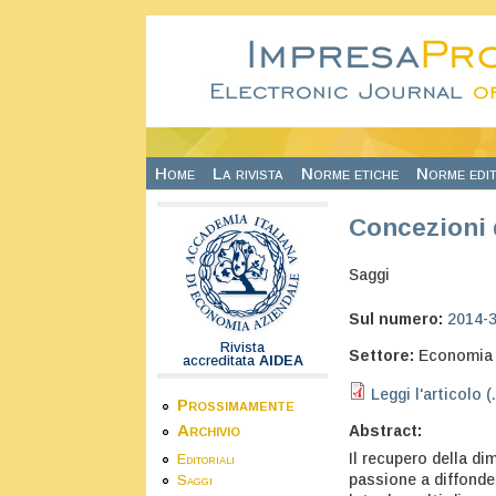
Salta al contenuto principale
Home
La rivista
Norme etiche
Norme edit
Concezioni 
Saggi
Sul numero:
2014-
Rivista
Settore:
Economia 
accreditata
AIDEA
Leggi l'articolo (
Prossimamente
Archivio
Abstract:
Il recupero della di
Editoriali
passione a diffonde
Saggi