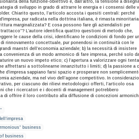
sionalità della funzione-obiettivo e, dall’altro, la tensione a disegn
ategia di sviluppo in grado di attrarre le energia e i consensi delle v
lder. Chiarito questo, l’articolo accosta i quesiti centrali: perché
impresa, pur radicata nella dottrina italiana, è rimasta minoritaria
irittura marginalizzata? E cosa possono fare gli aziendalisti per
rattacco”? L’autore identifica quattro questioni di metodo che,
ggere le cause della crisi, identificano le condizioni di fondo per u
e di rinnovamento concettuale, pur ponendosi in continuità con le
 grandi maestri dell’economia aziendale; b) la necessità di insistere
lla convenienza di un modo armonico di fare impresa, perché solo d
aturire un nuovo impeto etico; c) l’apertura a valorizzare ogni tenta
he affrettarsi a sottolinearne innanzitutto i limiti; d) la passione a 
he d’impresa sappiano farsi spazio e prosperare non semplicement
omia aziendale, ma nel vivo dell’agone competitivo. In considerazi
ativo, per ciascuno dei rilievi metodologici offerti, l’articolo osa
oni che i ricercatori e i docenti di management potrebbero
ta di offrire il loro contributo alla diffusione di concezioni armonic
”
ell’impresa
rmonious” business
of business