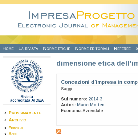
Salta al contenuto principale
Home
La rivista
Norme etiche
Norme editoriali
Referee
S
dimensione etica dell’i
Concezioni d'impresa in comp
Saggi
Rivista
Sul numero:
2014-3
accreditata
AIDEA
Autori:
Mario Molteni
Economia Aziendale
Prossimamente
Archivio
Editoriali
Saggi