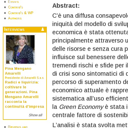
Essays
Abstract:
Contrib's
Contrib's & WP
C’è una diffusa consapevole
Authors
iniquità del modello di svi
Interviews
economica è stata ottenuta
principalmente attraverso 
delle risorse e senza cura pe
influisce sul benessere del
tremendi rischi e sfide per i
Pina Mengano
di crisi sono sintomatici di 
Amarelli
Presidente di Amarelli S.a.s.
percorso di superamento dei
Radici e liquirizia:
coltivare le
economico attuale è rappre
generazioni. Pina
Mengano Amarelli
sistematica all’uso efficien
racconta la
la
Green Economy
è stata 
continuità d’impresa
centrale fattore di sostenibi
Show all
L’analisi è stata svolta me
Reviews and