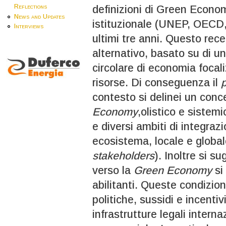
Reflections
definizioni di Green Econom
News and Updates
istituzionale (UNEP, OECD
Interviews
ultimi tre anni. Questo rec
alternativo, basato su di u
circolare di economia focali
risorse. Di conseguenza il
contesto si delinei un conc
Economy
,olistico e sistem
e diversi ambiti di integra
ecosistema, locale e global
stakeholders
). Inoltre si su
verso la
Green Economy
si
abilitanti. Queste condizion
politiche, sussidi e incenti
infrastrutture legali intern