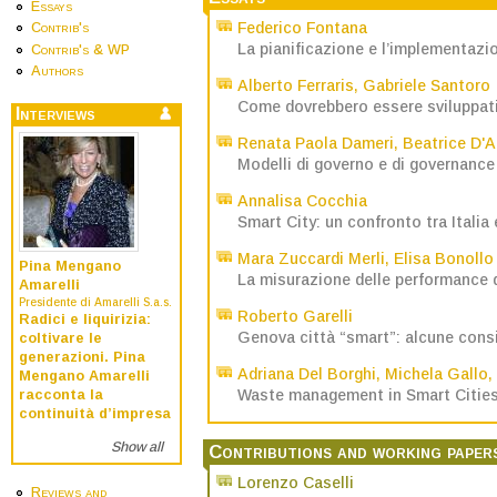
Essays
Federico Fontana
Contrib's
La pianificazione e l’implementazi
Contrib's & WP
Authors
Alberto Ferraris
,
Gabriele Santoro
Come dovrebbero essere sviluppati 
Interviews
Renata Paola Dameri
,
Beatrice D'A
Modelli di governo e di governance d
Annalisa Cocchia
Smart City: un confronto tra Italia 
Mara Zuccardi Merli
,
Elisa Bonollo
Pina Mengano
La misurazione delle performance de
Amarelli
Presidente di Amarelli S.a.s.
Roberto Garelli
Radici e liquirizia:
Genova città “smart”: alcune consi
coltivare le
generazioni. Pina
Adriana Del Borghi
,
Michela Gallo
,
Mengano Amarelli
Waste management in Smart Cities: 
racconta la
continuità d’impresa
Show all
Contributions and working paper
Lorenzo Caselli
Reviews and