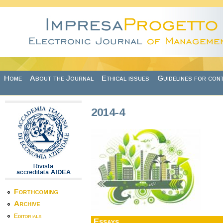
Skip to main content
Home
About the Journal
Ethical issues
Guidelines for con
2014-4
Rivista
accreditata
AIDEA
Forthcoming
Archive
Editorials
Essays