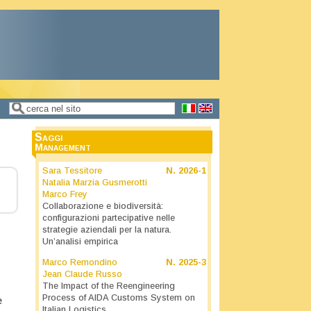
Cerca
Form di ricerca
Saggi
Management
Sara Tessitore
N.
2026-1
Natalia Marzia Gusmerotti
Marco Frey
Collaborazione e biodiversità:
configurazioni partecipative nelle
strategie aziendali per la natura.
Un’analisi empirica
Marco Remondino
N.
2025-3
Jean Claude Russo
The Impact of the Reengineering
Process of AIDA Customs System on
e
Italian Logistics