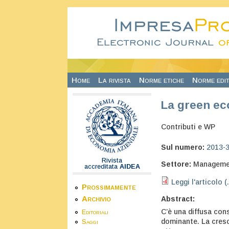
Salta al contenuto principale
Home
La rivista
Norme etiche
Norme edit
La green ec
Contributi e WP
Sul numero:
2013-
Rivista
Settore:
Manageme
accreditata
AIDEA
Leggi l'articolo (
Prossimamente
Archivio
Abstract:
C’è una diffusa cons
Editoriali
dominante. La cresc
Saggi