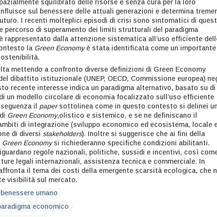
azialmente squilibrato delle risorse e senza cura per la loro
influisce sul benessere delle attuali generazioni e determina treme
 futuro. I recenti molteplici episodi di crisi sono sintomatici di ques
le percorso di superamento dei limiti strutturali del paradigma
 rappresentato dalla attenzione sistematica all’uso efficiente dell
contesto la
Green Economy
è stata identificata come un importante
ostenibilità.
volta mettendo a confronto diverse definizioni di Green Economy
del dibattito istituzionale (UNEP, OECD, Commissione europea) neg
esto recente interesse indica un paradigma alternativo, basato su di
di un modello circolare di economia focalizzato sull’uso efficiente
onseguenza il
paper
sottolinea come in questo contesto si delinei u
 di
Green Economy
,olistico e sistemico, e se ne definiscano il
 ambiti di integrazione (sviluppo economico ed ecosistema, locale 
one di diversi
stakeholders
). Inoltre si suggerisce che ai fini della
a
Green Economy
si richiederanno specifiche condizioni abilitanti.
guardano regole nazionali, politiche, sussidi e incentivi, così com
ture legali internazionali, assistenza tecnica e commerciale. In
affronta il tema dei costi della emergente scarsità ecologica, che 
 visibilità sul mercato.
benessere umano
paradigma economico