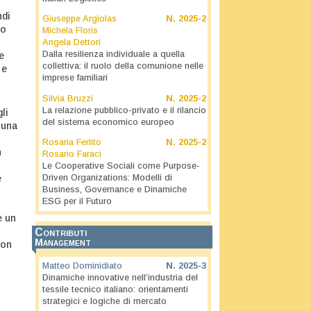
ndi
Giuseppe Argiolas
N.
2025-2
to
Michela Floris
Angela Dettori
Dalla resilienza individuale a quella
e
collettiva: il ruolo della comunione nelle
 e
imprese familiari
Silvia Bruzzi
N.
2025-2
La relazione pubblico-privato e il rilancio
li
del sistema economico europeo
 una
Rosaria Ferlito
N.
2025-2
n
Rosario Faraci
Le Cooperative Sociali come Purpose-
e
Driven Organizations: Modelli di
Business, Governance e Dinamiche
ESG per il Futuro
e un
Contributi
Management
non
Matteo Dominidiato
N.
2025-3
Dinamiche innovative nell’industria del
tessile tecnico italiano: orientamenti
strategici e logiche di mercato