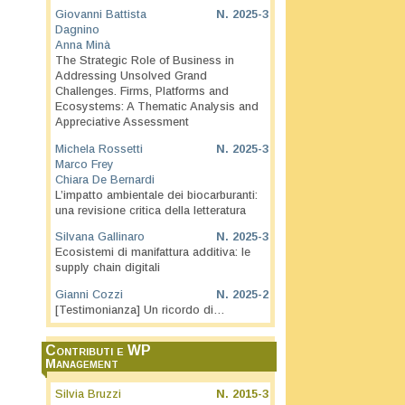
Giovanni Battista
N.
2025-3
Dagnino
Anna Minà
The Strategic Role of Business in
Addressing Unsolved Grand
Challenges. Firms, Platforms and
Ecosystems: A Thematic Analysis and
Appreciative Assessment
Michela Rossetti
N.
2025-3
Marco Frey
Chiara De Bernardi
L’impatto ambientale dei biocarburanti:
una revisione critica della letteratura
Silvana Gallinaro
N.
2025-3
Ecosistemi di manifattura additiva: le
supply chain digitali
Gianni Cozzi
N.
2025-2
[Testimonianza] Un ricordo di…
Contributi e WP
Management
Silvia Bruzzi
N.
2015-3