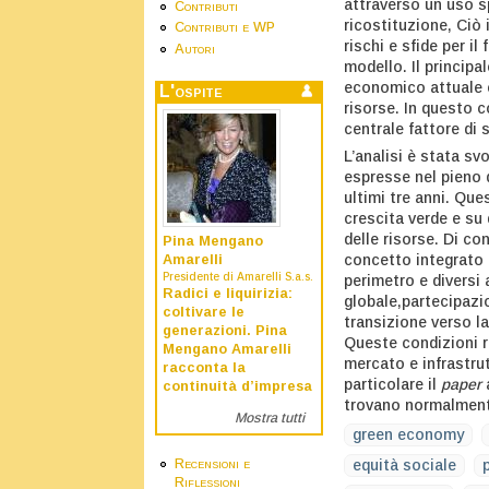
attraverso un uso sp
Contributi
ricostituzione, Ciò 
Contributi e WP
rischi e sfide per il
Autori
modello. Il principa
economico attuale è
L'ospite
risorse. In questo 
centrale fattore di s
L’analisi è stata s
espresse nel pieno 
ultimi tre anni. Qu
crescita verde e su 
delle risorse. Di c
Pina Mengano
concetto integrato
Amarelli
Presidente di Amarelli S.a.s.
perimetro e diversi
Radici e liquirizia:
globale,partecipazi
coltivare le
transizione verso l
generazioni. Pina
Queste condizioni ri
Mengano Amarelli
mercato e infrastrut
racconta la
particolare il
paper
continuità d’impresa
trovano normalmente
Mostra tutti
green economy
Recensioni e
equità sociale
Riflessioni