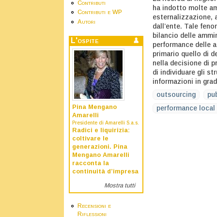
Contributi
ha indotto molte amm
Contributi e WP
esternalizzazione, a
Autori
dall’ente. Tale fen
bilancio delle ammi
L'ospite
performance delle a
primario quello di d
nella decisione di p
di individuare gli s
informazioni in grad
outsourcing
pu
Pina Mengano
performance local
Amarelli
Presidente di Amarelli S.a.s.
Radici e liquirizia:
coltivare le
generazioni. Pina
Mengano Amarelli
racconta la
continuità d’impresa
Mostra tutti
Recensioni e
Riflessioni