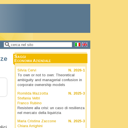
Cerca
Form di ricerca
Saggi
nze
Economia Aziendale
Silvia Cervi
N.
2026-1
To own or not to own: Theoretical
ambiguity and managerial confusion in
corporate ownership models
Romilda Mazzotta
N.
2025-3
Stefania Veltri
Franco Rubino
Resistere alla crisi: un caso di resilienza
nel mercato della liquirizia
Maria Cristina Zaccone
N.
2025-3
Chiara Arrighini
lici