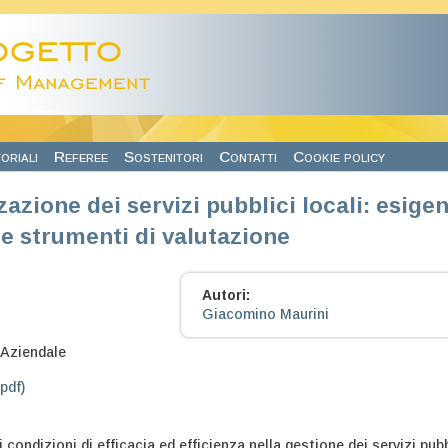
oriali
Referee
Sostenitori
Contatti
Cookie policy
zazione dei servizi pubblici locali: esige
 e strumenti di valutazione
Autori:
Giacomino Maurini
1
Aziendale
.pdf)
i condizioni di efficacia ed efficienza nella gestione dei servizi pubb