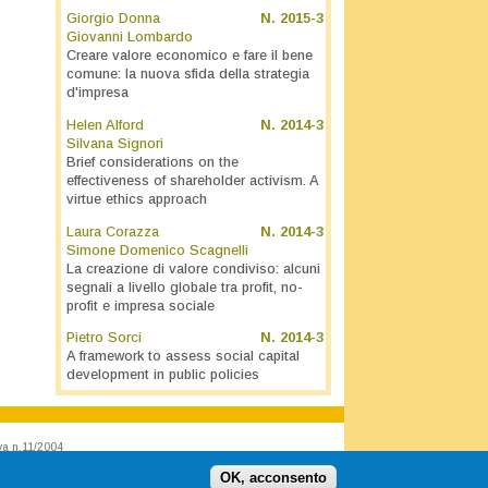
Giorgio Donna
N.
2015-3
Giovanni Lombardo
Creare valore economico e fare il bene
comune: la nuova sfida della strategia
d'impresa
Helen Alford
N.
2014-3
Silvana Signori
Brief considerations on the
effectiveness of shareholder activism. A
virtue ethics approach
Laura Corazza
N.
2014-3
Simone Domenico Scagnelli
La creazione di valore condiviso: alcuni
segnali a livello globale tra profit, no-
profit e impresa sociale
Pietro Sorci
N.
2014-3
A framework to assess social capital
development in public policies
va n.11/2004
OK, acconsento