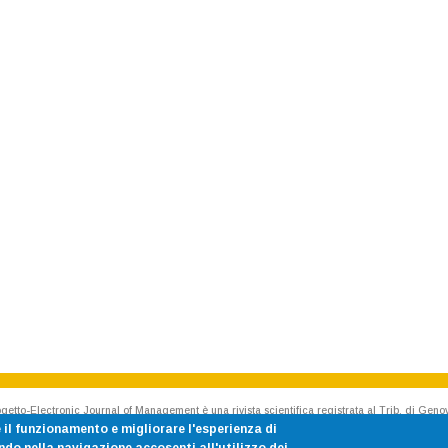
getto-Electronic Journal of Management è una rivista scientifica registrata al Trib. di Geno
Rivista accreditata AIDEA - Accademia Italiana di Economia Aziendale
 il funzionamento e migliorare l'esperienza di
ISSN 1824-3576 Cod. CINECA E187020 p.iva 00754150100