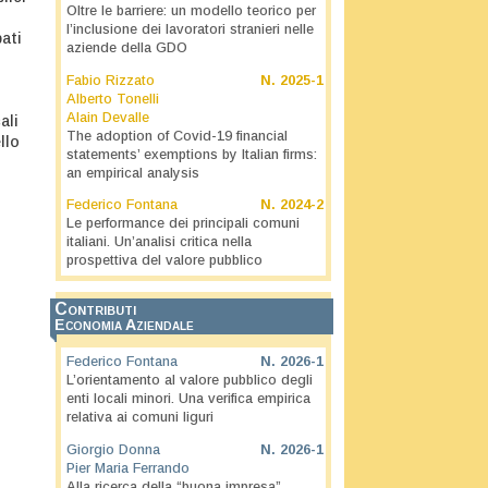
Oltre le barriere: un modello teorico per
l’inclusione dei lavoratori stranieri nelle
pati
aziende della GDO
Fabio Rizzato
N.
2025-1
Alberto Tonelli
Alain Devalle
ali
The adoption of Covid-19 financial
llo
statements’ exemptions by Italian firms:
an empirical analysis
Federico Fontana
N.
2024-2
Le performance dei principali comuni
italiani. Un’analisi critica nella
prospettiva del valore pubblico
Contributi
Economia Aziendale
Federico Fontana
N.
2026-1
L’orientamento al valore pubblico degli
enti locali minori. Una verifica empirica
relativa ai comuni liguri
Giorgio Donna
N.
2026-1
Pier Maria Ferrando
Alla ricerca della “buona impresa”.