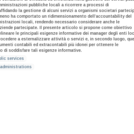
inistrazioni pubbliche locali a ricorrere a processi di
ffidando la gestione di alcuni servizi a organismi societari parteci
omeno ha comportato un ridimensionamento dell’accountability del
nistrazioni locali, rendendo necessario considerare anche le
ziende partecipate. Il presente articolo si propone come obiettivo
elineare le principali esigenze informative dei manager degli enti loc
rocedere a esternalizzare attività o servizi e, in secondo luogo, que
trumenti contabili ed extracontabili più idonei per ottenere le
o di soddisfare tali esigenze informative.
blic services
 administrations