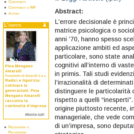
Contributi
Contributi e WP
Abstract:
Autori
L’errore decisionale è princ
L'ospite
matrice psicologica o sociol
anni ’70, hanno spesso sce
applicazione ambiti ed asp
particolare, sono state anal
cognitivi all’interno di vast
Pina Mengano
Amarelli
in primis. Tali studi eviden
Presidente di Amarelli S.a.s.
Radici e liquirizia:
l’irrazionalità di determina
coltivare le
distinguere le particolarità 
generazioni. Pina
Mengano Amarelli
rispetto a quelli “inesperti”
racconta la
continuità d’impresa
origine piuttosto recente, i
Mostra tutti
manageriale, che vede come a
di un’impresa, sono deputati
Recensioni e
Riflessioni