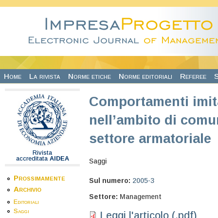
Salta al contenuto principale
Home
La rivista
Norme etiche
Norme editoriali
Referee
S
Comportamenti imitat
nell’ambito di comuni
settore armatoriale
Rivista
accreditata
AIDEA
Saggi
Prossimamente
Sul numero:
2005-3
Archivio
Settore:
Management
Editoriali
Saggi
Leggi l'articolo (.pdf)