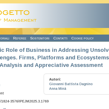
oriali
Referee
Sostenitori
Contatti
Cookie policy
ic Role of Business in Addressing Unsol
enges. Firms, Platforms and Ecosystems
Analysis and Appreciative Assessment
Autori:
Giovanni Battista Dagnino
3
Anna Minà
nt
7/1824-3576/IPEJM2025.3.1769