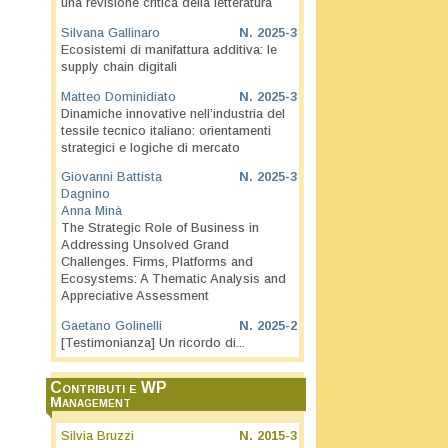
una revisione critica della letteratura
Silvana Gallinaro
N.
2025-3
Ecosistemi di manifattura additiva: le
supply chain digitali
Matteo Dominidiato
N.
2025-3
Dinamiche innovative nell’industria del
tessile tecnico italiano: orientamenti
strategici e logiche di mercato
Giovanni Battista
N.
2025-3
Dagnino
Anna Minà
The Strategic Role of Business in
Addressing Unsolved Grand
Challenges. Firms, Platforms and
Ecosystems: A Thematic Analysis and
Appreciative Assessment
Gaetano Golinelli
N.
2025-2
[Testimonianza] Un ricordo di...
Contributi e WP
Management
Silvia Bruzzi
N.
2015-3