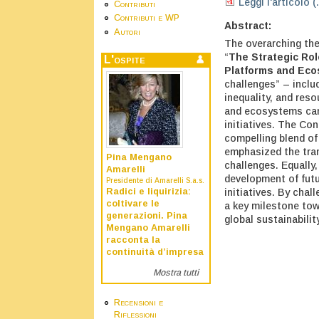
Leggi l'articolo (
Contributi
Contributi e WP
Abstract:
Autori
The overarching th
“
The Strategic Ro
L'ospite
Platforms and Ec
challenges” – includ
inequality, and reso
and ecosystems can
initiatives. The Co
compelling blend of 
emphasized the tran
Pina Mengano
challenges. Equally
Amarelli
development of futu
Presidente di Amarelli S.a.s.
Radici e liquirizia:
initiatives. By chal
coltivare le
a key milestone tow
generazioni. Pina
global sustainabilit
Mengano Amarelli
racconta la
continuità d’impresa
Mostra tutti
Recensioni e
Riflessioni