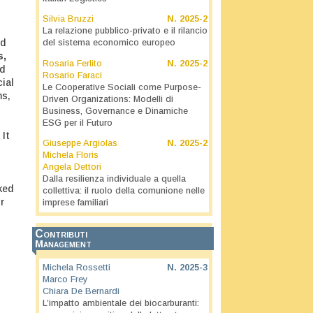
Silvia Bruzzi
N.
2025-2
La relazione pubblico-privato e il rilancio
ed
del sistema economico europeo
s,
Rosaria Ferlito
N.
2025-2
nd
Rosario Faraci
cial
Le Cooperative Sociali come Purpose-
ms,
Driven Organizations: Modelli di
Business, Governance e Dinamiche
ESG per il Futuro
 It
Giuseppe Argiolas
N.
2025-2
Michela Floris
Angela Dettori
Dalla resilienza individuale a quella
ked
collettiva: il ruolo della comunione nelle
r
imprese familiari
Contributi
Management
Michela Rossetti
N.
2025-3
Marco Frey
Chiara De Bernardi
L’impatto ambientale dei biocarburanti: