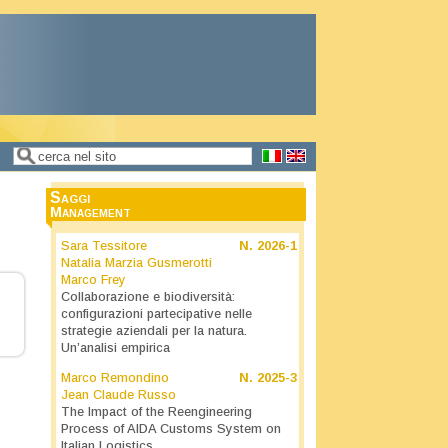
Cerca
Form di ricerca
Saggi
Management
Sara Tessitore
N.
2026-1
Natalia Marzia Gusmerotti
Marco Frey
Collaborazione e biodiversità:
configurazioni partecipative nelle
strategie aziendali per la natura.
Un’analisi empirica
Marco Remondino
N.
2025-3
Jean Claude Russo
The Impact of the Reengineering
Process of AIDA Customs System on
Italian Logistics