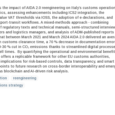
 the impact of AIDA 2.0 reengineering on Italy’s customs operatio
tics, assessing enhancements including ICS2 integration, the
value VAT thresholds via IOSS, the adoption of e‑declarations, and
xport‑transit workflows. A mixed‑methods approach - combining
f regulatory texts and technical manuals, semi‑structured intervie
ders and logistics managers, and analysis of ADM‑published reports
that between March 2021 and March 2024 AIDA 2.0 delivered an ave
n customs clearance time, a 70 % decrease in documentation error
-30 % cut in CO₂ emissions thanks to streamlined digital process
ell times. By quantifying the operational and environmental benefit
y offers a replicable framework for other EU customs authorities,
 implications for risk‑based controls, data transparency, and smart
points to future research on cross‑border interoperability and emer
s blockchain and AI‑driven risk analysis.
tion
reengineering
ions strategy