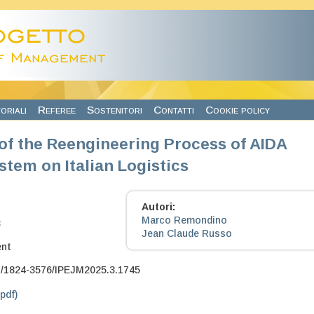
oriali
Referee
Sostenitori
Contatti
Cookie policy
of the Reengineering Process of AIDA
tem on Italian Logistics
Autori:
Marco Remondino
3
Jean Claude Russo
nt
7/1824-3576/IPEJM2025.3.1745
.pdf)