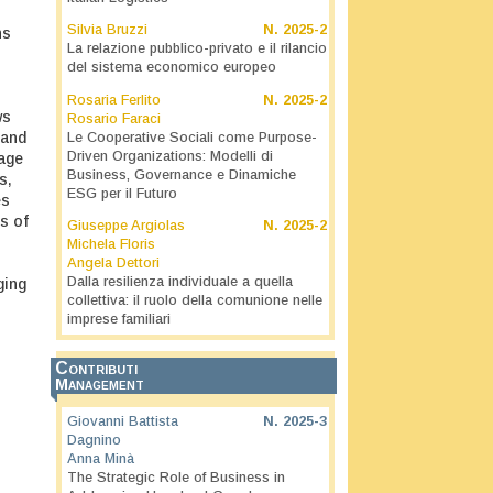
Silvia Bruzzi
N.
2025-2
ns
La relazione pubblico-privato e il rilancio
del sistema economico europeo
Rosaria Ferlito
N.
2025-2
ws
Rosario Faraci
 and
Le Cooperative Sociali come Purpose-
Driven Organizations: Modelli di
rage
Business, Governance e Dinamiche
s,
ESG per il Futuro
es
s of
Giuseppe Argiolas
N.
2025-2
Michela Floris
Angela Dettori
Dalla resilienza individuale a quella
ging
collettiva: il ruolo della comunione nelle
imprese familiari
Contributi
Management
Giovanni Battista
N.
2025-3
Dagnino
Anna Minà
The Strategic Role of Business in