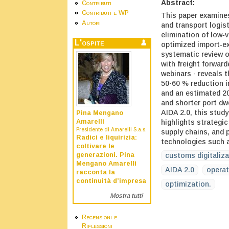
Abstract:
Contributi
Contributi e WP
This paper examines
Autori
and transport logis
elimination of low‑
L'ospite
optimized import‑e
systematic review o
with freight forwar
webinars - reveals 
50-60 % reduction i
and an estimated 20
and shorter port dw
AIDA 2.0, this stud
Pina Mengano
Amarelli
highlights strategic
Presidente di Amarelli S.a.s.
supply chains, and 
Radici e liquirizia:
technologies such a
coltivare le
generazioni. Pina
customs digitaliza
Mengano Amarelli
AIDA 2.0
operat
racconta la
continuità d’impresa
optimization.
Mostra tutti
Recensioni e
Riflessioni