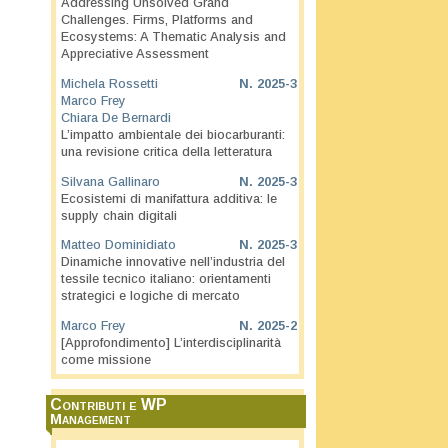
Addressing Unsolved Grand
Challenges. Firms, Platforms and
Ecosystems: A Thematic Analysis and
Appreciative Assessment
Michela Rossetti
N.
2025-3
Marco Frey
Chiara De Bernardi
L’impatto ambientale dei biocarburanti:
una revisione critica della letteratura
Silvana Gallinaro
N.
2025-3
Ecosistemi di manifattura additiva: le
supply chain digitali
Matteo Dominidiato
N.
2025-3
Dinamiche innovative nell’industria del
tessile tecnico italiano: orientamenti
strategici e logiche di mercato
Marco Frey
N.
2025-2
[Approfondimento] L’interdisciplinarità
come missione
Contributi e WP
Management