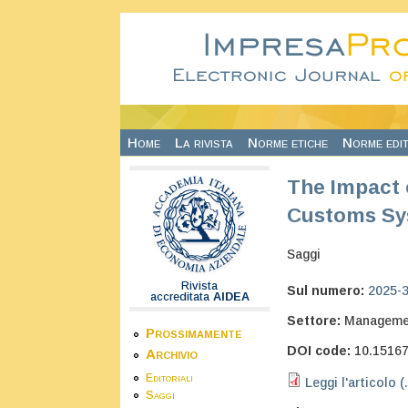
Salta al contenuto principale
Home
La rivista
Norme etiche
Norme edit
The Impact 
Customs Sys
Saggi
Rivista
Sul numero:
2025-
accreditata
AIDEA
Settore:
Manageme
Prossimamente
DOI code:
10.1516
Archivio
Editoriali
Leggi l'articolo (
Saggi