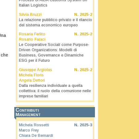
Process of AIDA Customs System on
Italian Logistics
Silvia Bruzzi
N.
2025-2
La relazione pubblico-privato e il rilancio
del sistema economico europeo
Rosaria Ferlito
N.
2025-2
Una
Rosario Faraci
Le Cooperative Sociali come Purpose-
Driven Organizations: Modelli di
 che
Business, Governance e Dinamiche
n
ESG per il Futuro
Giuseppe Argiolas
N.
2025-2
Michela Floris
,
Angela Dettori
Dalla resilienza individuale a quella
collettiva: il ruolo della comunione nelle
imprese familiari
Contributi
Management
Michela Rossetti
N.
2025-3
Marco Frey
Chiara De Bernardi