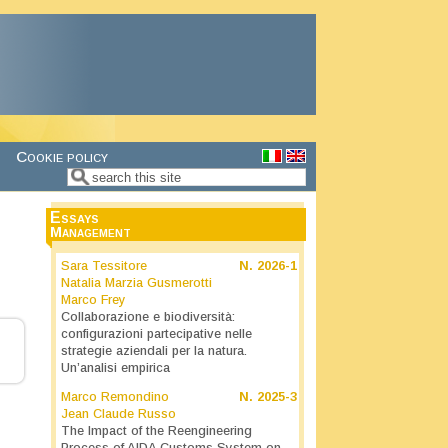
Cookie policy
Search
Search form
Essays
Management
Sara Tessitore
N.
2026-1
Natalia Marzia Gusmerotti
Marco Frey
Collaborazione e biodiversità:
configurazioni partecipative nelle
strategie aziendali per la natura.
Un’analisi empirica
Marco Remondino
N.
2025-3
Jean Claude Russo
The Impact of the Reengineering