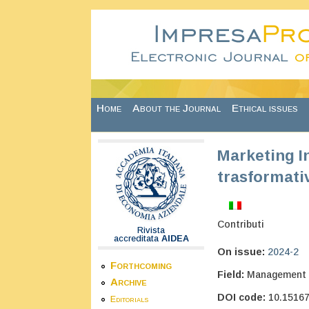
Skip to main content
Home
About the Journal
Ethical issues
Marketing I
trasformativ
Contributi
Rivista
accreditata
AIDEA
On issue:
2024-2
Forthcoming
Field:
Management
Archive
DOI code:
10.1516
Editorials