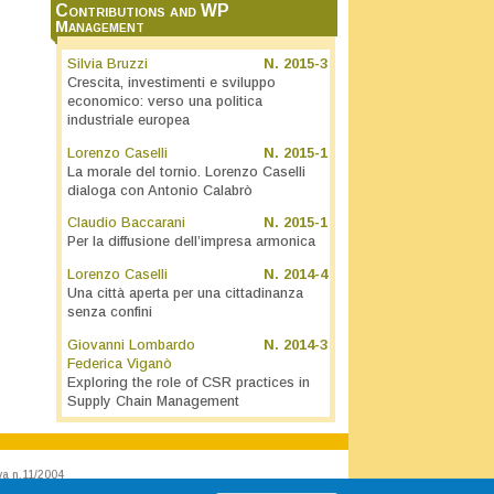
Contributions and WP
Management
Silvia Bruzzi
N.
2015-3
Crescita, investimenti e sviluppo
economico: verso una politica
industriale europea
Lorenzo Caselli
N.
2015-1
La morale del tornio. Lorenzo Caselli
dialoga con Antonio Calabrò
Claudio Baccarani
N.
2015-1
Per la diffusione dell’impresa armonica
Lorenzo Caselli
N.
2014-4
Una città aperta per una cittadinanza
senza confini
Giovanni Lombardo
N.
2014-3
Federica Viganò
Exploring the role of CSR practices in
Supply Chain Management
va n.11/2004