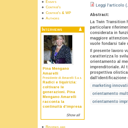
Essays
Leggi l'articolo (
Contrib's
Contrib's & WP
Abstract:
Authors
La Twin Transition 
particolare riferime
Interviews
considerata in funz
maggiore attenzione 
vuole fondarsi tale 
Il presente lavoro 
caratterizza lo svil
orientamento al me
imprenditoriale. Al 
Pina Mengano
prospettiva olistica
Amarelli
dall’identificazione
Presidente di Amarelli S.a.s.
Radici e liquirizia:
marketing innovat
coltivare le
generazioni. Pina
orientamento mult
Mengano Amarelli
orientamento impr
racconta la
continuità d’impresa
Show all
Reviews and