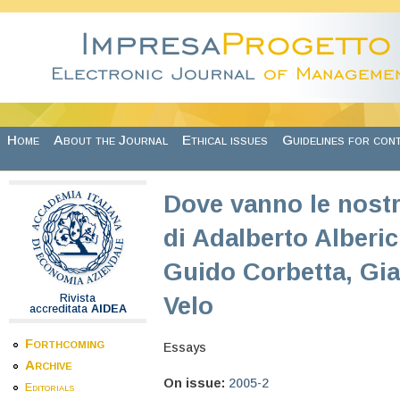
Skip to main content
Home
About the Journal
Ethical issues
Guidelines for con
Dove vanno le nostre
di Adalberto Alberic
Guido Corbetta, Gi
Rivista
Velo
accreditata
AIDEA
Forthcoming
Essays
Archive
On issue:
2005-2
Editorials