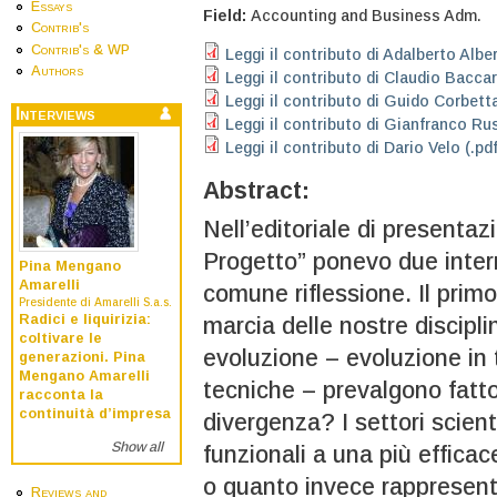
Essays
Field:
Accounting and Business Adm.
Contrib's
Contrib's & WP
Leggi il contributo di Adalberto Alberi
Authors
Leggi il contributo di Claudio Baccara
Leggi il contributo di Guido Corbetta
Interviews
Leggi il contributo di Gianfranco Rus
Leggi il contributo di Dario Velo (.pdf
Abstract:
Nell’editoriale di presentaz
Progetto” ponevo due interr
Pina Mengano
Amarelli
comune riflessione. Il primo
Presidente di Amarelli S.a.s.
Radici e liquirizia:
marcia delle nostre discipli
coltivare le
evoluzione – evoluzione in 
generazioni. Pina
Mengano Amarelli
tecniche – prevalgono fattor
racconta la
continuità d’impresa
divergenza? I settori scienti
Show all
funzionali a una più effica
o quanto invece rappresen
Reviews and