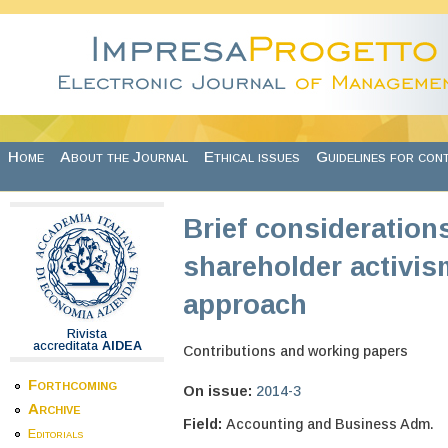
Skip to main content
Home
About the Journal
Ethical issues
Guidelines for con
Brief considerations
shareholder activism
approach
Rivista
accreditata
AIDEA
Contributions and working papers
Forthcoming
On issue:
2014-3
Archive
Field:
Accounting and Business Adm.
Editorials