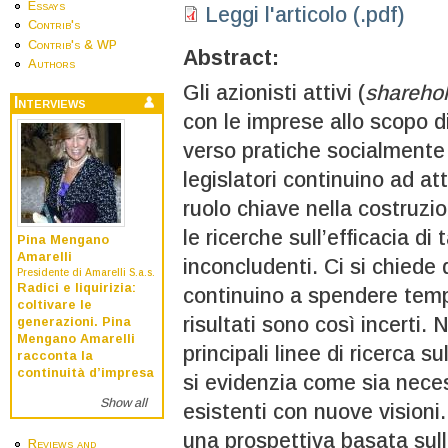
Essays
Leggi l'articolo (.pdf)
Contrib's
Contrib's & WP
Abstract:
Authors
Gli azionisti attivi (
sharehol
Interviews
con le imprese allo scopo d
verso pratiche socialmente 
legislatori continuino ad att
ruolo chiave nella costruzio
le ricerche sull’efficacia di
Pina Mengano
Amarelli
inconcludenti. Ci si chiede q
Presidente di Amarelli S.a.s.
Radici e liquirizia:
continuino a spendere tempo 
coltivare le
risultati sono così incerti.
generazioni. Pina
Mengano Amarelli
principali linee di ricerca su
racconta la
continuità d’impresa
si evidenzia come sia neces
Show all
esistenti con nuove visioni.
una prospettiva basata sul
Reviews and