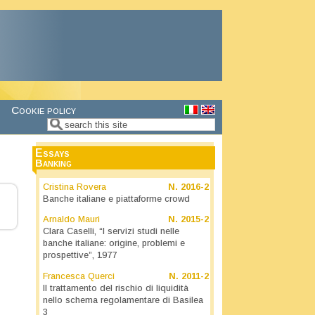
Cookie policy
Search
Search form
Essays
Banking
Cristina Rovera
N.
2016-2
Banche italiane e piattaforme crowd
Arnaldo Mauri
N.
2015-2
Clara Caselli, “I servizi studi nelle
banche italiane: origine, problemi e
prospettive”, 1977
Francesca Querci
N.
2011-2
Il trattamento del rischio di liquidità
nello schema regolamentare di Basilea
3