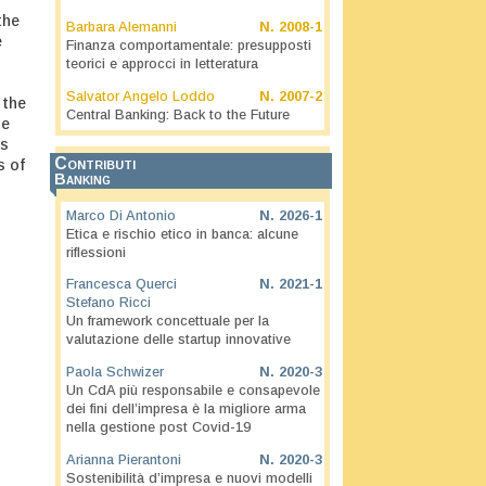
the
Barbara Alemanni
N.
2008-1
e
Finanza comportamentale: presupposti
teorici e approcci in letteratura
Salvator Angelo Loddo
N.
2007-2
 the
Central Banking: Back to the Future
he
us
Contributi
s of
Banking
Marco Di Antonio
N.
2026-1
Etica e rischio etico in banca: alcune
riflessioni
Francesca Querci
N.
2021-1
Stefano Ricci
Un framework concettuale per la
valutazione delle startup innovative
Paola Schwizer
N.
2020-3
Un CdA più responsabile e consapevole
dei fini dell’impresa è la migliore arma
nella gestione post Covid-19
Arianna Pierantoni
N.
2020-3
Sostenibilità d’impresa e nuovi modelli