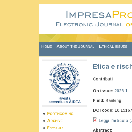
Skip to main content
Home
About the Journal
Ethical issues
Etica e risc
Contributi
On issue:
2026-1
Rivista
Field:
Banking
accreditata
AIDEA
DOI code:
10.1516
Forthcoming
Archive
Leggi l'articolo (
Editorials
Abstract: