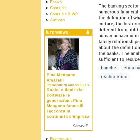
Essays
The banking sector i
Contrib's
numerous financial 
Contrib's & WP
the definition of wh
Authors
culture, the histori
different from utili
Interviews
human behaviour in 
family relationship
about the definition 
the banks. The ana
sufficient to reduce 
banche
etica b
Pina Mengano
rischio etico
Amarelli
Presidente di Amarelli S.a.s.
Radici e liquirizia:
coltivare le
generazioni. Pina
Mengano Amarelli
racconta la
continuità d’impresa
Show all
Reviews and