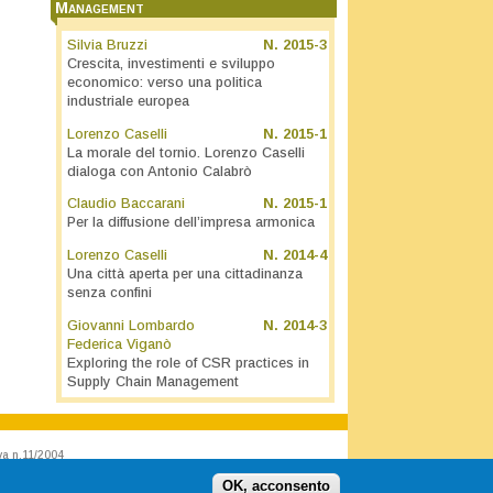
Management
Silvia Bruzzi
N.
2015-3
Crescita, investimenti e sviluppo
economico: verso una politica
industriale europea
Lorenzo Caselli
N.
2015-1
La morale del tornio. Lorenzo Caselli
dialoga con Antonio Calabrò
Claudio Baccarani
N.
2015-1
Per la diffusione dell’impresa armonica
Lorenzo Caselli
N.
2014-4
Una città aperta per una cittadinanza
senza confini
Giovanni Lombardo
N.
2014-3
Federica Viganò
Exploring the role of CSR practices in
Supply Chain Management
va n.11/2004
OK, acconsento