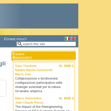
Cookie policy
Search
Search form
Essays
Management
gli
Sara Tessitore
N.
2026-1
Natalia Marzia Gusmerotti
Marco Frey
Collaborazione e biodiversità:
configurazioni partecipative nelle
strategie aziendali per la natura.
Un’analisi empirica
Marco Remondino
N.
2025-3
Jean Claude Russo
The Impact of the Reengineering