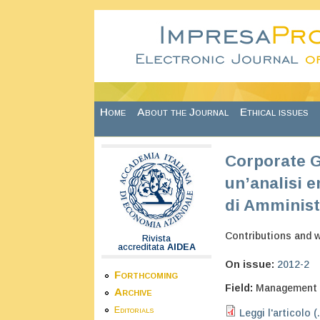
Skip to main content
Home
About the Journal
Ethical issues
Corporate G
un’analisi e
di Amminist
Contributions and 
Rivista
accreditata
AIDEA
On issue:
2012-2
Forthcoming
Field:
Management
Archive
Editorials
Leggi l'articolo (