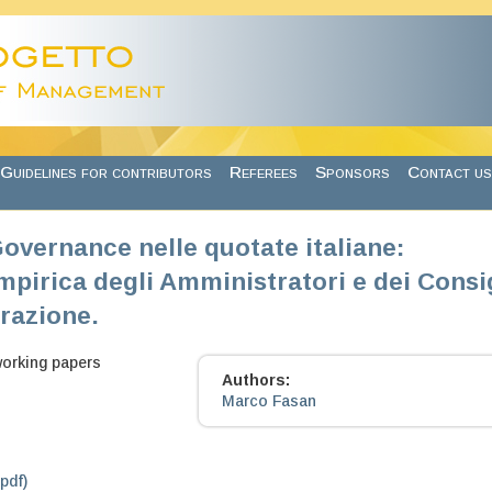
Guidelines for contributors
Referees
Sponsors
Contact us
overnance nelle quotate italiane:
mpirica degli Amministratori e dei Consi
razione.
working papers
Authors:
Marco Fasan
.pdf)