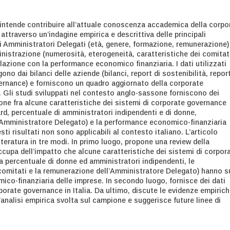
o intende contribuire all’attuale conoscenza accademica della corpo
 attraverso un’indagine empirica e descrittiva delle principali
li Amministratori Delegati (età, genere, formazione, remunerazione)
inistrazione (numerosità, eterogeneità, caratteristiche dei comitati
lazione con la performance economico finanziaria. I dati utilizzati
gono dai bilanci delle aziende (bilanci, report di sostenibilità, repor
ernance) e forniscono un quadro aggiornato della corporate
a. Gli studi sviluppati nel contesto anglo-sassone forniscono dei
zione fra alcune caratteristiche dei sistemi di corporate governance
rd, percentuale di amministratori indipendenti e di donne,
Amministratore Delegato) e la performance economico-finanziaria
sti risultati non sono applicabili al contesto italiano. L’articolo
tteratura in tre modi. In primo luogo, propone una review della
ccupa dell’impatto che alcune caratteristiche dei sistemi di corpor
 percentuale di donne ed amministratori indipendenti, le
 comitati e la remunerazione dell’Amministratore Delegato) hanno s
co-finanziaria delle imprese. In secondo luogo, fornisce dei dati
rporate governance in Italia. Da ultimo, discute le evidenze empiric
analisi empirica svolta sul campione e suggerisce future linee di