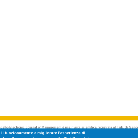
getto-Electronic Journal of Management è una rivista scientifica registrata al Trib. di Geno
Rivista accreditata AIDEA - Accademia Italiana di Economia Aziendale
 il funzionamento e migliorare l'esperienza di
ISSN 1824-3576 Cod. CINECA E187020 p.iva 00754150100