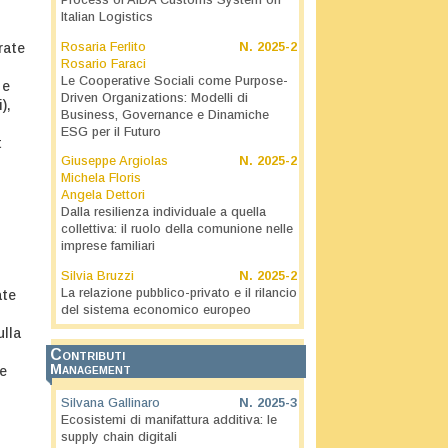
Process of AIDA Customs System on
Italian Logistics
rate
Rosaria Ferlito
N.
2025-2
Rosario Faraci
Le Cooperative Sociali come Purpose-
 e
Driven Organizations: Modelli di
),
Business, Governance e Dinamiche
ESG per il Futuro
t
Giuseppe Argiolas
N.
2025-2
Michela Floris
Angela Dettori
Dalla resilienza individuale a quella
collettiva: il ruolo della comunione nelle
imprese familiari
Silvia Bruzzi
N.
2025-2
La relazione pubblico-privato e il rilancio
ate
del sistema economico europeo
ulla
Contributi
Management
he
Silvana Gallinaro
N.
2025-3
Ecosistemi di manifattura additiva: le
supply chain digitali