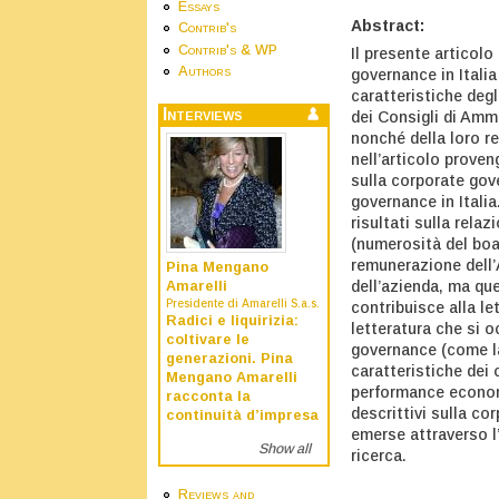
Essays
Abstract:
Contrib's
Contrib's & WP
Il presente articol
Authors
governance in Italia
caratteristiche deg
Interviews
dei Consigli di Amm
nonché della loro re
nell’articolo proven
sulla corporate gov
governance in Itali
risultati sulla rela
(numerosità del boa
remunerazione dell’
Pina Mengano
dell’azienda, ma que
Amarelli
Presidente di Amarelli S.a.s.
contribuisce alla le
Radici e liquirizia:
letteratura che si o
coltivare le
governance (come la
generazioni. Pina
caratteristiche dei
Mengano Amarelli
performance economi
racconta la
descrittivi sulla co
continuità d’impresa
emerse attraverso l’
Show all
ricerca.
Reviews and