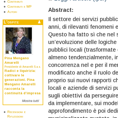
Contributi
Contributi e WP
Abstract:
Autori
Il settore dei servizi pubblic
L'ospite
anni, di rilevanti fenomeni 
Questo ha fatto sì che nel 
un’evoluzione delle logiche 
pubblici locali (trasformate
almeno tendenzialmente, i
Pina Mengano
Amarelli
concorrenza nel e per il me
Presidente di Amarelli S.a.s.
Radici e liquirizia:
modificato anche il ruolo deg
coltivare le
proprio sui nuovi rapporti c
generazioni. Pina
Mengano Amarelli
locali e aziende di servizi pub
racconta la
continuità d’impresa
sugli obiettivi da perseguir
Mostra tutti
da implementare, sui model
approfondimento è poi dedic
Recensioni e
Riflessioni