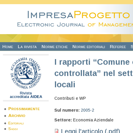
Salta al contenuto principale
Home
La rivista
Norme etiche
Norme editoriali
Referee
S
I rapporti “Comune 
controllata” nel sett
locali
Rivista
accreditata
AIDEA
Contributi e WP
Prossimamente
Sul numero:
2005-2
Archivio
Settore:
Economia Aziendale
Editoriali
Saggi
Leggi l'articolo (.pdf)