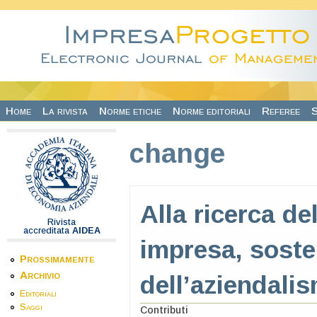
Salta al contenuto principale
Home
La rivista
Norme etiche
Norme editoriali
Referee
S
change
Alla ricerca de
Rivista
accreditata
AIDEA
impresa, sosten
Prossimamente
Archivio
dell’aziendalis
Editoriali
Saggi
Contributi