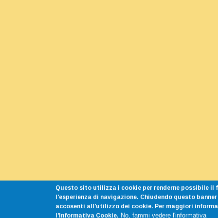
Questo sito utilizza i cookie per renderne possibile i
l'esperienza di navigazione. Chiudendo questo banner
accosenti all'utilizzo dei cookie. Per maggiori inform
l'Informativa Cookie.
No, fammi vedere l'informativa