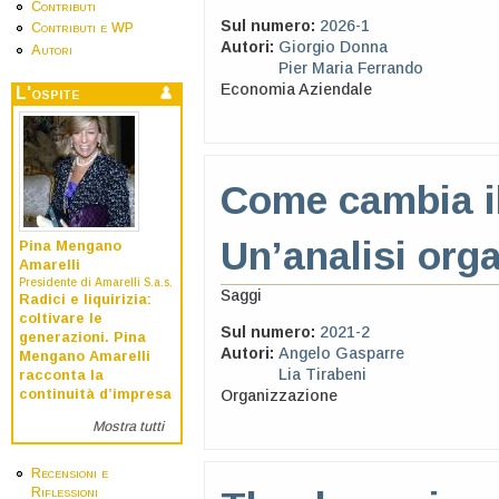
Contributi
Sul numero:
2026-1
Contributi e WP
Autori:
Giorgio Donna
Autori
Pier Maria Ferrando
Economia Aziendale
L'ospite
Come cambia il
Un’analisi org
Pina Mengano
Amarelli
Presidente di Amarelli S.a.s.
Saggi
Radici e liquirizia:
coltivare le
Sul numero:
2021-2
generazioni. Pina
Autori:
Angelo Gasparre
Mengano Amarelli
Lia Tirabeni
racconta la
continuità d’impresa
Organizzazione
Mostra tutti
Recensioni e
Riflessioni