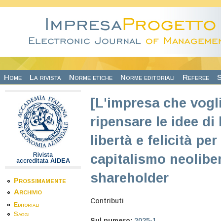
Salta al contenuto principale
Home
La rivista
Norme etiche
Norme editoriali
Referee
S
[L'impresa che vogl
ripensare le idee d
libertà e felicità per
Rivista
capitalismo neoliber
accreditata
AIDEA
shareholder
Prossimamente
Archivio
Contributi
Editoriali
Saggi
Sul numero:
2025-1