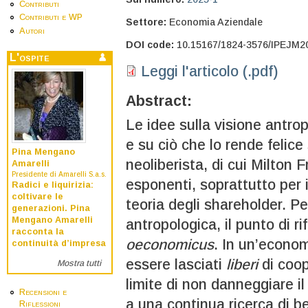
Contributi
Contributi e WP
Settore:
Economia Aziendale
Autori
DOI code:
10.15167/1824-3576/IPEJM2
L'ospite
Leggi l'articolo (.pdf)
Abstract:
Le idee sulla visione antrop
e su ciò che lo rende felice
Pina Mengano
neoliberista, di cui Milton 
Amarelli
Presidente di Amarelli S.a.s.
esponenti, soprattutto per i
Radici e liquirizia:
coltivare le
teoria degli shareholder. P
generazioni. Pina
Mengano Amarelli
antropologica, il punto di r
racconta la
oeconomicus
. In un’econom
continuità d’impresa
essere lasciati
liberi
di coop
Mostra tutti
limite di non danneggiare i
Recensioni e
a una continua ricerca di be
Riflessioni