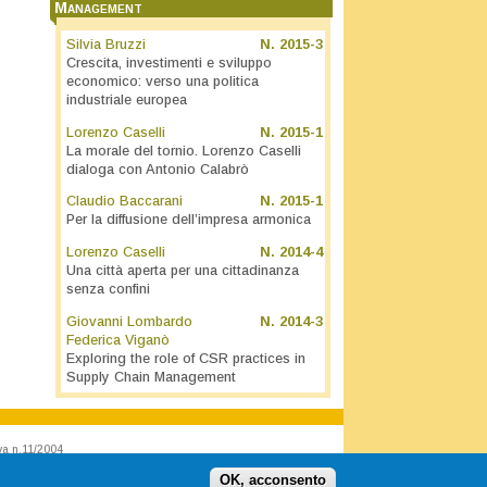
Management
Silvia Bruzzi
N.
2015-3
Crescita, investimenti e sviluppo
economico: verso una politica
industriale europea
Lorenzo Caselli
N.
2015-1
La morale del tornio. Lorenzo Caselli
dialoga con Antonio Calabrò
Claudio Baccarani
N.
2015-1
Per la diffusione dell’impresa armonica
Lorenzo Caselli
N.
2014-4
Una città aperta per una cittadinanza
senza confini
Giovanni Lombardo
N.
2014-3
Federica Viganò
Exploring the role of CSR practices in
Supply Chain Management
va n.11/2004
OK, acconsento