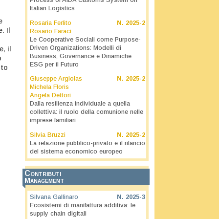
Process of AIDA Customs System on
Italian Logistics
e
Rosaria Ferlito
N.
2025-2
. Il
Rosario Faraci
Le Cooperative Sociali come Purpose-
Driven Organizations: Modelli di
, il
Business, Governance e Dinamiche
o
ESG per il Futuro
nto
Giuseppe Argiolas
N.
2025-2
Michela Floris
Angela Dettori
Dalla resilienza individuale a quella
collettiva: il ruolo della comunione nelle
imprese familiari
Silvia Bruzzi
N.
2025-2
La relazione pubblico-privato e il rilancio
del sistema economico europeo
Contributi
Management
Silvana Gallinaro
N.
2025-3
Ecosistemi di manifattura additiva: le
supply chain digitali