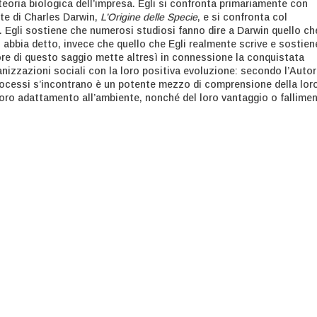
teoria biologica dell’impresa. Egli si confronta primariamente con
nte di Charles Darwin,
L’Origine delle
Specie
, e si confronta col
 Egli sostiene che numerosi studiosi fanno dire a Darwin quello ch
 abbia detto, invece che quello che Egli realmente scrive e sostiene
ore di questo saggio mette altresì in connessione la conquistata
nizzazioni sociali con la loro positiva evoluzione: secondo l’Autore
rocessi s’incontrano è un potente mezzo di comprensione della lor
loro adattamento all’ambiente, nonché del loro vantaggio o fallime