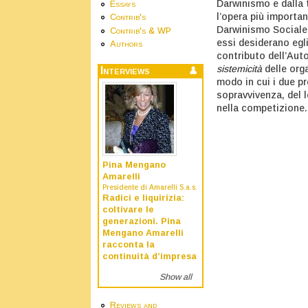
Darwinismo e dalla 
Essays
l’opera più importa
Contrib's
Darwinismo Sociale.
Contrib's & WP
essi desiderano egli
Authors
contributo dell’Aut
sistemicità
delle orga
Interviews
modo in cui i due p
sopravvivenza, del 
nella competizione.
Pina Mengano
Amarelli
Presidente di Amarelli S.a.s.
Radici e liquirizia:
coltivare le
generazioni. Pina
Mengano Amarelli
racconta la
continuità d’impresa
Show all
Reviews and