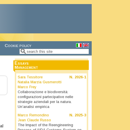
Cookie policy
Search
Search form
Essays
Management
Sara Tessitore
N.
2026-1
Natalia Marzia Gusmerotti
Marco Frey
Collaborazione e biodiversità:
configurazioni partecipative nelle
strategie aziendali per la natura.
Un’analisi empirica
Marco Remondino
N.
2025-3
Jean Claude Russo
The Impact of the Reengineering
al