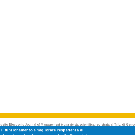
getto-Electronic Journal of Management è una rivista scientifica registrata al Trib. di Geno
Rivista accreditata AIDEA - Accademia Italiana di Economia Aziendale
 il funzionamento e migliorare l'esperienza di
ISSN 1824-3576 Cod. CINECA E187020 p.iva 00754150100