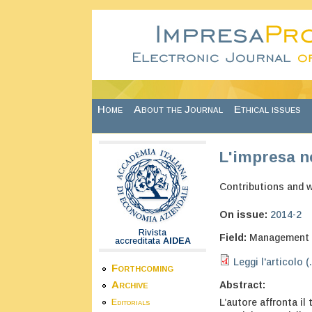
Skip to main content
Home
About the Journal
Ethical issues
L'impresa 
Contributions and 
On issue:
2014-2
Rivista
Field:
Management
accreditata
AIDEA
Leggi l'articolo (
Forthcoming
Archive
Abstract:
L’autore affronta i
Editorials