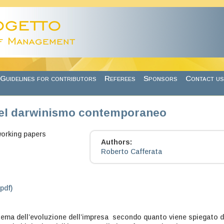
Guidelines for contributors
Referees
Sponsors
Contact us
nel darwinismo contemporaneo
working papers
Authors:
Roberto Cafferata
.pdf)
l tema dell’evoluzione dell’impresa secondo quanto viene spiegato d