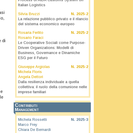
Process of AIDA Customs System on
Italian Logistics
asi
Silvia Bruzzi
N.
2025-2
io,
La relazione pubblico-privato e il rilancio
i
del sistema economico europeo
Rosaria Ferlito
N.
2025-2
Rosario Faraci
 di
Le Cooperative Sociali come Purpose-
Driven Organizations: Modelli di
Business, Governance e Dinamiche
ESG per il Futuro
Giuseppe Argiolas
N.
2025-2
Michela Floris
Angela Dettori
Dalla resilienza individuale a quella
collettiva: il ruolo della comunione nelle
le
imprese familiari
le
Contributi
Management
Michela Rossetti
N.
2025-3
Marco Frey
Chiara De Bernardi