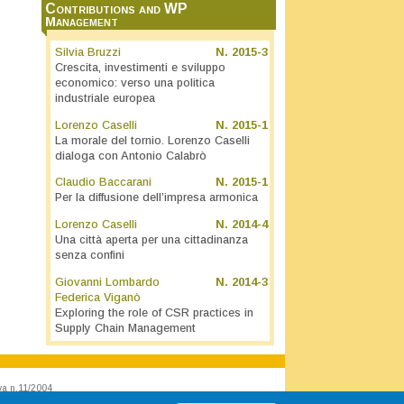
Contributions and WP
Management
Silvia Bruzzi
N.
2015-3
Crescita, investimenti e sviluppo
economico: verso una politica
industriale europea
Lorenzo Caselli
N.
2015-1
La morale del tornio. Lorenzo Caselli
dialoga con Antonio Calabrò
Claudio Baccarani
N.
2015-1
Per la diffusione dell’impresa armonica
Lorenzo Caselli
N.
2014-4
Una città aperta per una cittadinanza
senza confini
Giovanni Lombardo
N.
2014-3
Federica Viganò
Exploring the role of CSR practices in
Supply Chain Management
va n.11/2004