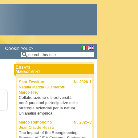
Cookie policy
Search
Search form
Essays
Management
Sara Tessitore
N.
2026-1
Natalia Marzia Gusmerotti
Marco Frey
Collaborazione e biodiversità:
configurazioni partecipative nelle
strategie aziendali per la natura.
Un’analisi empirica
Marco Remondino
N.
2025-3
Jean Claude Russo
The Impact of the Reengineering