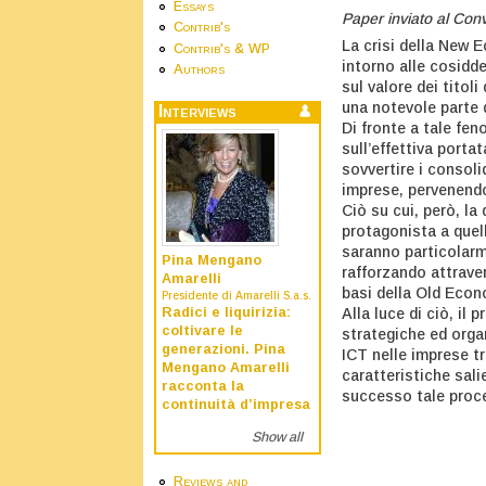
Essays
Paper inviato al Con
Contrib's
La crisi della New 
Contrib's & WP
intorno alle cosidd
Authors
sul valore dei titoli
una notevole parte 
Interviews
Di fronte a tale fe
sull’effettiva porta
sovvertire i consoli
imprese, pervenendo
Ciò su cui, però, la
protagonista a quel
saranno particolarme
Pina Mengano
rafforzando attrave
Amarelli
basi della Old Econ
Presidente di Amarelli S.a.s.
Alla luce di ciò, il
Radici e liquirizia:
coltivare le
strategiche ed orga
generazioni. Pina
ICT nelle imprese tr
Mengano Amarelli
caratteristiche sal
racconta la
successo tale proc
continuità d’impresa
Show all
Reviews and