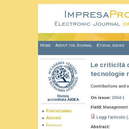
Skip to main content
Home
About the Journal
Ethical issues
Le criticità
tecnologie n
Contributions and 
Rivista
On issue:
2004-1
accreditata
AIDEA
Field:
Management
Forthcoming
Leggi l'articolo (
Archive
Editorials
Abstract: