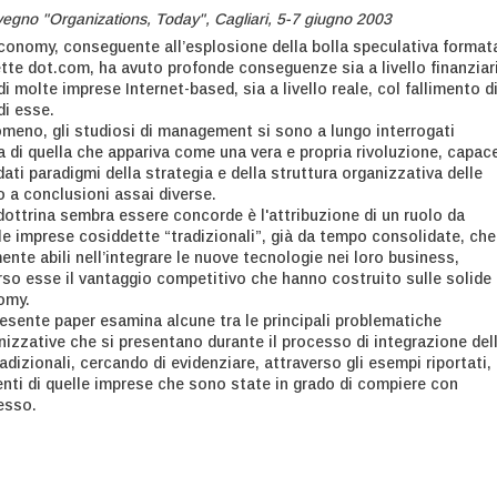
vegno "Organizations, Today", Cagliari, 5-7 giugno 2003
Economy, conseguente all’esplosione della bolla speculativa format
ette dot.com, ha avuto profonde conseguenze sia a livello finanziar
 di molte imprese Internet-based, sia a livello reale, col fallimento d
di esse.
nomeno, gli studiosi di management si sono a lungo interrogati
ta di quella che appariva come una vera e propria rivoluzione, capace
dati paradigmi della strategia e della struttura organizzativa delle
 a conclusioni assai diverse.
 dottrina sembra essere concorde è l'attribuzione di un ruolo da
le imprese cosiddette “tradizionali”, già da tempo consolidate, che
nte abili nell’integrare le nuove tecnologie nei loro business,
rso esse il vantaggio competitivo che hanno costruito sulle solide
omy.
 presente paper esamina alcune tra le principali problematiche
nizzative che si presentano durante il processo di integrazione del
adizionali, cercando di evidenziare, attraverso gli esempi riportati, 
ienti di quelle imprese che sono state in grado di compiere con
esso.