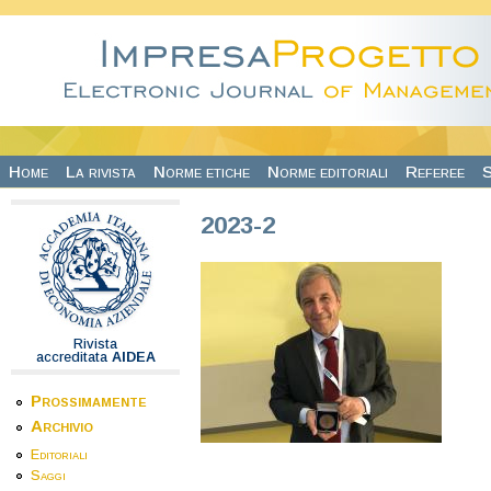
Salta al contenuto principale
Home
La rivista
Norme etiche
Norme editoriali
Referee
S
2023-2
Rivista
accreditata
AIDEA
Prossimamente
Archivio
Editoriali
Saggi