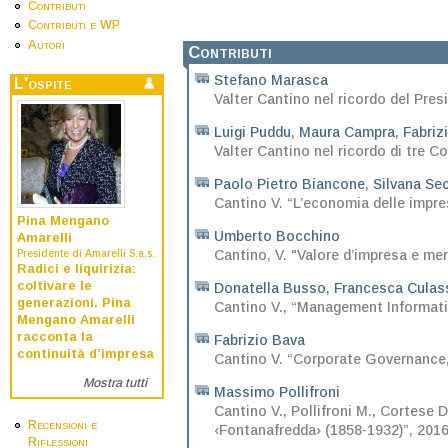
Contributi
Contributi e WP
Autori
Contributi
Stefano Marasca
L'ospite
Valter Cantino nel ricordo del Pre
Luigi Puddu
,
Maura Campra
,
Fabriz
Valter Cantino nel ricordo di tre Co
Paolo Pietro Biancone
,
Silvana Se
Cantino V. “L’economia delle impres
Pina Mengano
Umberto Bocchino
Amarelli
Cantino, V. "Valore d’impresa e meri
Presidente di Amarelli S.a.s.
Radici e liquirizia:
coltivare le
Donatella Busso
,
Francesca Culas
generazioni. Pina
Cantino V., “Management Informat
Mengano Amarelli
racconta la
Fabrizio Bava
continuità d’impresa
Cantino V. “Corporate Governance,
Mostra tutti
Massimo Pollifroni
Cantino V., Pollifroni M., Cortese 
Recensioni e
‹Fontanafredda› (1858-1932)”, 201
Riflessioni