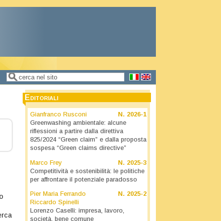
Cerca
Form di ricerca
Editoriali
Gianfranco Rusconi
N.
2026-1
Greenwashing ambientale: alcune
riflessioni a partire dalla direttiva
825/2024 “Green claim” e dalla proposta
sospesa “Green claims directive”
Marco Frey
N.
2025-3
Competitività e sostenibilità: le politiche
per affrontare il potenziale paradosso
Pier Maria Ferrando
N.
2025-2
to
Riccardo Spinelli
Lorenzo Caselli: impresa, lavoro,
erca
società, bene comune