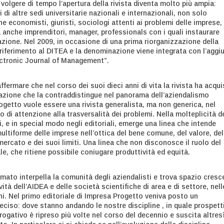
 volgere di tempo l’apertura della rivista diventa molto più ampia:
i di altre sedi universitarie nazionali e internazionali, non solo
e economisti, giuristi, sociologi attenti ai problemi delle imprese,
anche imprenditori, manager, professionals con i quali instaurare
azione. Nel 2009, in occasione di una prima riorganizzazione della
 riferimento al DITEA e la denominazione viene integrata con l’aggi
ectronic Journal of Management”.
ffermare che nel corso dei suoi dieci anni di vita la rivista ha acqui
azione che la contraddistingue nel panorama dell’aziendalismo
ogetto vuole essere una rivista generalista, ma non generica, nel
di attenzione alla trasversalità dei problemi. Nella molteplicità d
, e in special modo negli editoriali, emerge una linea che intende
multiforme delle imprese nell’ottica del bene comune, del valore, del
mercato e dei suoi limiti. Una linea che non disconosce il ruolo del
le, che ritiene possibile coniugare produttività ed equità.
mato interpella la comunità degli aziendalisti e trova spazio cresc
vità dell’AIDEA e delle società scientifiche di area e di settore, nell
ni. Nel primo editoriale di Impresa Progetto veniva posto un
eciso: dove stanno andando le nostre discipline , in quale prospett
rrogativo è ripreso più volte nel corso del decennio e suscita altres