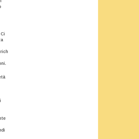
l
o
 Ci
za
rich
ni.
età
i
nte
ndi