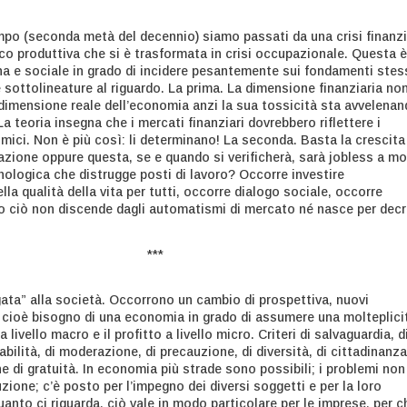
empo (seconda metà del decennio) siamo passati da una crisi finanzi
co produttiva che si è trasformata in crisi occupazionale. Questa è
na e sociale in grado di incidere pesantemente sui fondamenti stes
ue sottolineature al riguardo. La prima. La dimensione finanziaria no
 dimensione reale dell’economia anzi la sua tossicità sta avvelena
La teoria insegna che i mercati finanziari dovrebbero riflettere i
ici. Non è più così: li determinano! La seconda. Basta la crescita
azione oppure questa, se e quando si verificherà, sarà jobless a mo
nologica che distrugge posti di lavoro? Occorre investire
ella qualità della vita per tutti, occorre dialogo sociale, occorre
to ciò non discende dagli automatismi di mercato né nasce per decr
***
gata” alla società. Occorrono un cambio di prospettiva, nuovi
cioè bisogno di una economia in grado di assumere una molteplici
il a livello macro e il profitto a livello micro. Criteri di salvaguardia, d
bilità, di moderazione, di precauzione, di diversità, di cittadinanza
e di gratuità. In economia più strade sono possibili; i problemi non
ione; c’è posto per l’impegno dei diversi soggetti e per la loro
uanto ci riguarda, ciò vale in modo particolare per le imprese, per ch