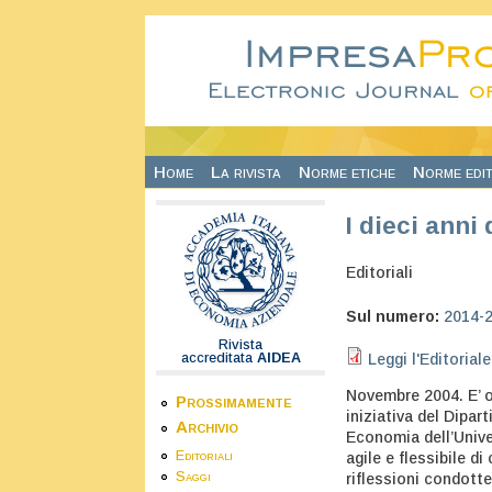
Salta al contenuto principale
Home
La rivista
Norme etiche
Norme edit
I dieci anni
Editoriali
Sul numero:
2014-
Rivista
accreditata
AIDEA
Leggi l'Editoriale
Novembre 2004. E’ o
Prossimamente
iniziativa del Dipa
Archivio
Economia dell’Unive
Editoriali
agile e flessibile d
Saggi
riflessioni condotte