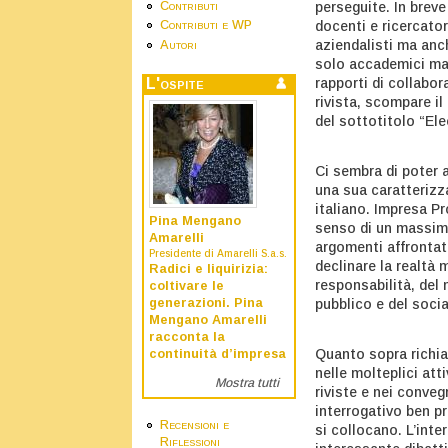
Contributi
perseguite. In breve
docenti e ricercator
Contributi e WP
aziendalisti ma anch
Autori
solo accademici ma 
L'ospite
rapporti di collabor
rivista, scompare il
del sottotitolo “El
Ci sembra di poter a
una sua caratterizz
italiano. Impresa Pr
Pina Mengano
senso di un massimo 
Amarelli
argomenti affrontati
Presidente di Amarelli S.a.s.
declinare la realtà 
Radici e liquirizia:
responsabilità, del 
coltivare le
generazioni. Pina
pubblico e del socia
Mengano Amarelli
racconta la
Quanto sopra richia
continuità d’impresa
nelle molteplici atti
Mostra tutti
riviste e nei conveg
interrogativo ben pr
Recensioni e
si collocano. L’inte
Riflessioni