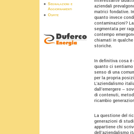
interessante dibatti
Segnalazioni e
aziendali prevalgono
Aggiornamenti
matrici fondative. In
Ospite
quanto invece condiz
contaminazioni? La 
segmentata per ragg
contempo emergono n
chiamati in qualche
storiche.
In definitiva cosa 
quanto ci sentiamo d
senso di una comune
per la propria posizi
L’aziendalismo itali
dall’emergere – sove
di contenuti, metodo
ricambio generazion
La questione del ri
generazioni di studi
appartiene chi scriv
dell’aziendalismo i