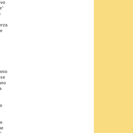
ivo
e”
n
erza
se
nnio
ese
anno
a
 o
te
me