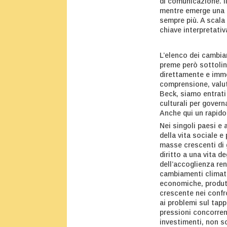
di comunicazione. I
mentre emerge una n
sempre più. A scala
chiave interpretati
L’elenco dei cambia
preme però sottolin
direttamente e imme
comprensione, valut
Beck, siamo entrati 
culturali per gover
Anche qui un rapido
Nei singoli paesi e 
della vita sociale e
masse crescenti di g
diritto a una vita d
dell’accoglienza re
cambiamenti climatic
economiche, produtti
crescente nei confr
ai problemi sul tapp
pressioni concorrenz
investimenti, non so