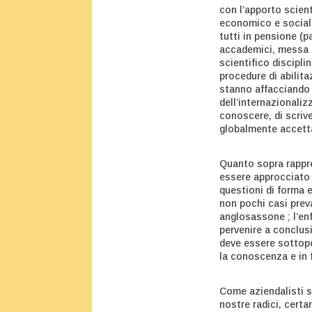
con l’apporto scient
economico e social
tutti in pensione (
accademici, messa in
scientifico discipli
procedure di abilita
stanno affacciando 
dell’internazionaliz
conoscere, di scrive
globalmente accetta
Quanto sopra rappre
essere approcciato 
questioni di forma e
non pochi casi prev
anglosassone ; l’en
pervenire a conclusi
deve essere sottopo
la conoscenza e in 
Come aziendalisti s
nostre radici, cert