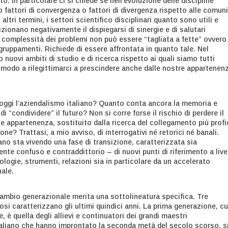
to. In particolare ci si chiede se nell’evoluzione delle discipline
 fattori di convergenza o fattori di divergenza rispetto alle comuni
 altri termini, i settori scientifico disciplinari quanto sono utili e
ionano negativamente il dispiegarsi di sinergie e di salutari
complessità dei problemi non può essere “tagliata a fette” ovvero
ruppamenti. Richiede di essere affrontata in quanto tale. Nel
uovi ambiti di studio e di ricerca rispetto ai quali siamo tutti
 modo a rilegittimarci a prescindere anche dalle nostre appartenen
è oggi l’aziendalismo italiano? Quanto conta ancora la memoria e
i “condividere” il futuro? Non si corre forse il rischio di perdere il
 appartenenza, sostituito dalla ricerca del collegamento più prof
one? Trattasi, a mio avviso, di interrogativi né retorici né banali.
ano sta vivendo una fase di transizione, caratterizzata sia
nte confuso e contraddittorio – di nuovi punti di riferimento a live
logie, strumenti, relazioni sia in particolare da un accelerato
ale.
cambio generazionale merita una sottolineatura specifica. Tre
osi caratterizzano gli ultimi quindici anni. La prima generazione, cu
e, è quella degli allievi e continuatori dei grandi maestri
taliano che hanno improntato la seconda metà del secolo scorso, s