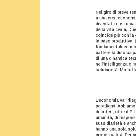
Nel giro di breve t
a una crisi economi
diventata crisi uma
della vita civile. D
coincide più con la
la base produttiva. 
fondamentali econom
battere la disoccup
di una dinamica tec
nell’intelligenza e n
solidarietà. Ma tut
L’economia va “rile
paradigmi. Abbiamo 
di criteri, oltre il P
umanità, di responsa
sussidiarietà e anch
hanno una sola soluz
progettualità. Per q