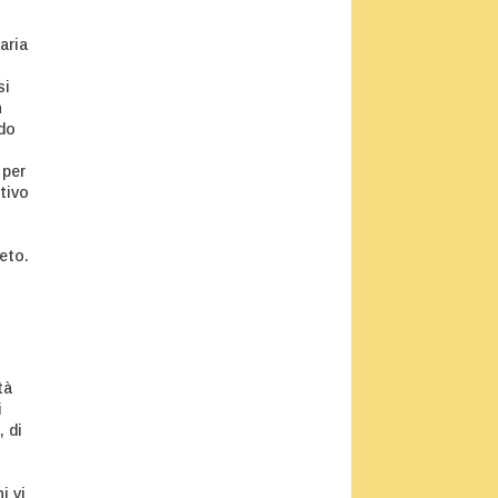
aria
si
n
ndo
 per
tivo
eto.
tà
i
, di
i vi