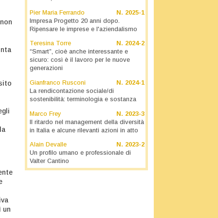
Pier Maria Ferrando
N.
2025-1
Impresa Progetto 20 anni dopo.
 non
Ripensare le imprese e l'aziendalismo
Teresina Torre
N.
2024-2
unta
“Smart”, cioè anche interessante e
sicuro: così è il lavoro per le nuove
generazioni
Gianfranco Rusconi
N.
2024-1
sito
La rendicontazione sociale/di
sostenibilità: terminologia e sostanza
egli
Marco Frey
N.
2023-3
Il ritardo nel management della diversità
la
in Italia e alcune rilevanti azioni in atto
Alain Devalle
N.
2023-2
Un profilo umano e professionale di
Valter Cantino
ente
e
iva
ì un