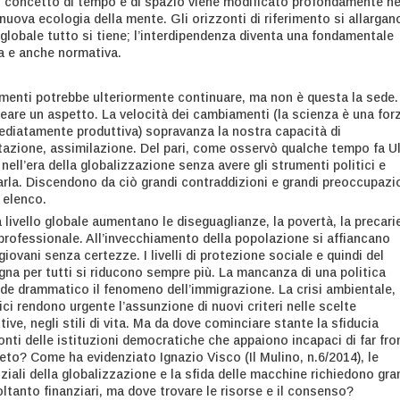
l concetto di tempo e di spazio viene modificato profondamente ne
uova ecologia della mente. Gli orizzonti di riferimento si allargan
 globale tutto si tiene; l’interdipendenza diventa una fondamentale
va e anche normativa.
menti potrebbe ulteriormente continuare, ma non è questa la sede.
eare un aspetto. La velocità dei cambiamenti (la scienza è una for
diatamente produttiva) sopravanza la nostra capacità di
azione, assimilazione. Del pari, come osservò qualche tempo fa Ul
nell’era della globalizzazione senza avere gli strumenti politici e
narla. Discendono da ciò grandi contraddizioni e grandi preoccupazio
 elenco.
a livello globale aumentano le diseguaglianze, la povertà, la precari
 professionale. All’invecchiamento della popolazione si affiancano
iovani senza certezze. I livelli di protezione sociale e quindi del
egna per tutti si riducono sempre più. La mancanza di una politica
nde drammatico il fenomeno dell’immigrazione. La crisi ambientale, 
i rendono urgente l’assunzione di nuovi criteri nelle scelte
ve, negli stili di vita. Ma da dove cominciare stante la sfiducia
onti delle istituzioni democratiche che appaiono incapaci di far fro
eto? Come ha evidenziato Ignazio Visco (Il Mulino, n.6/2014), le
iali della globalizzazione e la sfida delle macchine richiedono gra
ltanto finanziari, ma dove trovare le risorse e il consenso?