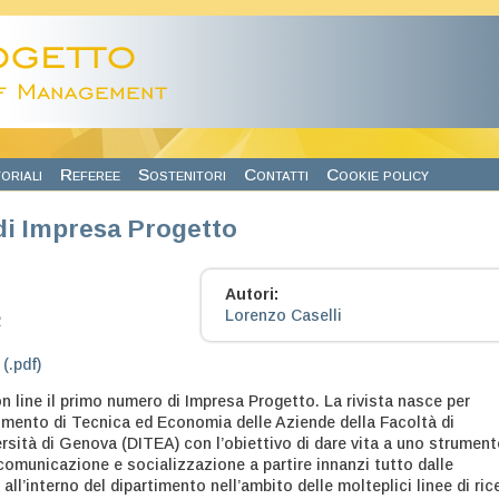
oriali
Referee
Sostenitori
Contatti
Cookie policy
 di Impresa Progetto
Autori:
Lorenzo Caselli
2
 (.pdf)
n line il primo numero di Impresa Progetto. La rivista nasce per
rtimento di Tecnica ed Economia delle Aziende della Facoltà di
rsità di Genova (DITEA) con l’obiettivo di dare vita a uno strumen
i comunicazione e socializzazione a partire innanzi tutto dalle
 all’interno del dipartimento nell’ambito delle molteplici linee di ric