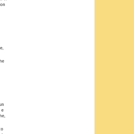
non
e,
che
 un
 e
he,
to