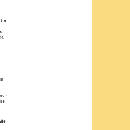
tori
si
da
In
rive
ire
lle