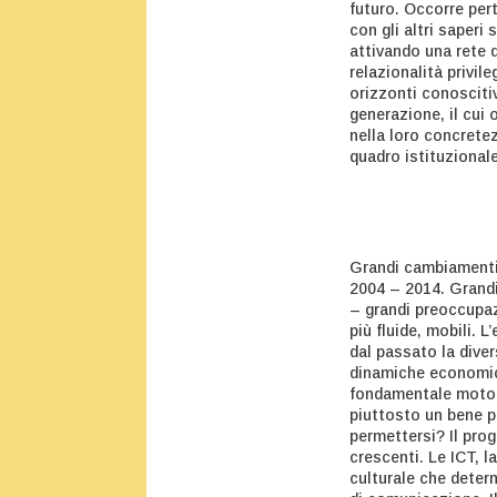
futuro. Occorre per
con gli altri saperi 
attivando una rete d
relazionalità privil
orizzonti conoscitiv
generazione, il cui
nella loro concretez
quadro istituzionale
Grandi cambiamenti 
2004 – 2014. Grandi
– grandi preoccupazi
più fluide, mobili. L
dal passato la diver
dinamiche economic
fondamentale motor
piuttosto un bene p
permettersi? Il pro
crescenti. Le ICT, 
culturale che determ