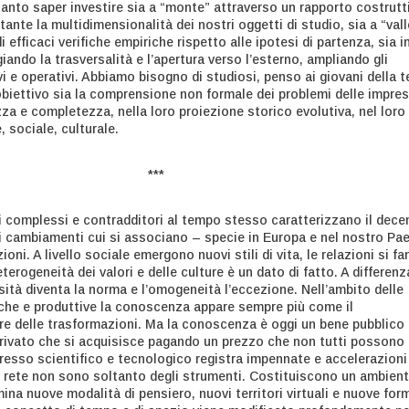
tanto saper investire sia a “monte” attraverso un rapporto costrutt
stante la multidimensionalità dei nostri oggetti di studio, sia a “vall
i efficaci verifiche empiriche rispetto alle ipotesi di partenza, sia i
egiando la trasversalità e l’apertura verso l’esterno, ampliando gli
i e operativi. Abbiamo bisogno di studiosi, penso ai giovani della t
 obiettivo sia la comprensione non formale dei problemi delle impre
za e completezza, nella loro proiezione storico evolutiva, nel loro
, sociale, culturale.
***
complessi e contradditori al tempo stesso caratterizzano il dece
 cambiamenti cui si associano – specie in Europa e nel nostro Pa
oni. A livello sociale emergono nuovi stili di vita, le relazioni si f
’eterogeneità dei valori e delle culture è un dato di fatto. A differenz
sità diventa la norma e l’omogeneità l’eccezione. Nell’ambito delle
he e produttive la conoscenza appare sempre più come il
e delle trasformazioni. Ma la conoscenza è oggi un bene pubblico
rivato che si acquisisce pagando un prezzo che non tutti possono
gresso scientifico e tecnologico registra impennate e accelerazioni
la rete non sono soltanto degli strumenti. Costituiscono un ambien
ina nuove modalità di pensiero, nuovi territori virtuali e nuove for