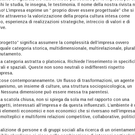
hi le studia, le insegna, le testimonia. Il nome della nostra rivista 
so! L’impresa esprime un “ proprio dover essere progettuale” che si
te attraverso la valorizzazione della propria cultura intesa come
, esperienza di realizzazioni strategiche, intreccio di valori e di
ve.
 progetto” significa assumere la complessità dell’impresa ovvero
quale categoria storica, multidimensionale, multirelazionale, plural
 mutamento.
a categoria astratta o platonica. Richiede l’inserimento in specifi
li e spaziali. Queste non sono neutrali o indifferenti rispetto
mpresa.
 cose contemporaneamente. Un flusso di trasformazioni, un agente
anismo, un insieme di culture, una struttura sociopsicologica, un
. Nessuna dimensione può essere messa tra parentesi.
a scatola chiusa, non si spiega da sola ma nel rapporto con una
ggetti, interessati all’impresa e da questa influenzati. L’ambiente è
di elementi economici e non economici che si riversano nell’impresa
molteplici e multiformi relazioni competitive, collaborative, politic
alizione di persone e di gruppi sociali alla ricerca di un orientamen