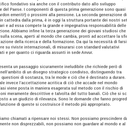
ifico fondativo sia anche con il contributo dato allo sviluppo
e del Paese. I componenti di questa prima generazione sono quasi
pardon emeriti!) o prossimi alla pensione. La seconda generazione di
 cattedra dalla prima, è in oggi la struttura portante dei nostri set
nari e ad essa compete la grande e impegnativa responsabilità delle
zione. Abbiamo infine la terza generazione dei giovani studiosi che 
sulla scena, aperti al mondo che cambia, pronti ad accettare la sfi
zazione della ricerca e della formazione. Da qui la necessità di farsi
re su riviste internazionali, di misurarsi con standard valutativi
ti e per quanto ci riguarda assunti in sede Anvur.
senta un passaggio sicuramente ineludibile che richiede però di
nell’ambito di un disegno strategico condiviso, distinguendo tra
 questioni di sostanza, tra le mode e ciò che è destinato a durare. 
ale invece l’accettazione acritica di ciò che accade nel mondo
fasi viene posta in maniera esagerata sul metodo con il rischio di
oni meramente descrittive e talvolta del tutto banali. Ciò che si sc
sto a un giudizio di rilevanza. Sono le domande che fanno progred
funzione di queste si costruisce il metodo più appropriato.
iamo chiamati a ripensare noi stessi. Non possiamo prescindere da
amente non disprezzabili, non possiamo non guardare al mondo e al