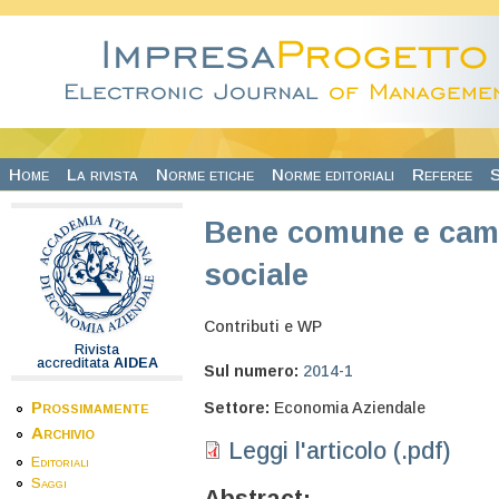
Salta al contenuto principale
Home
La rivista
Norme etiche
Norme editoriali
Referee
S
Bene comune e cam
sociale
Contributi e WP
Rivista
accreditata
AIDEA
Sul numero:
2014-1
Prossimamente
Settore:
Economia Aziendale
Archivio
Leggi l'articolo (.pdf)
Editoriali
Saggi
Abstract: