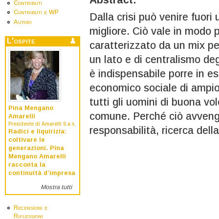
Contributi
Contributi e WP
Dalla crisi può venire fuor
Autori
migliore. Ciò vale in modo p
L'ospite
caratterizzato da un mix pe
un lato e di centralismo deg
è indispensabile porre in 
economico sociale di ampio
tutti gli uomini di buona vo
Pina Mengano
comune. Perché ciò avveng
Amarelli
Presidente di Amarelli S.a.s.
responsabilità, ricerca dell
Radici e liquirizia:
coltivare le
generazioni. Pina
Mengano Amarelli
racconta la
continuità d’impresa
Mostra tutti
Recensioni e
Riflessioni