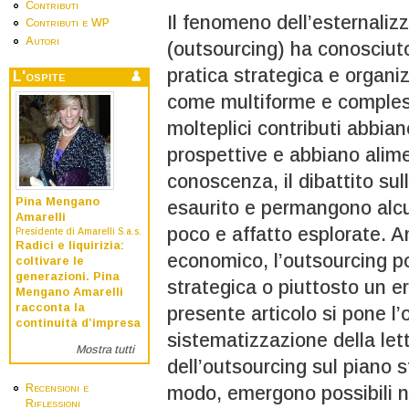
Contributi
Il fenomeno dell’esternalizz
Contributi e WP
Autori
(outsourcing) ha conosciut
pratica strategica e organi
L'ospite
come multiforme e compless
molteplici contributi abbia
prospettive e abbiano alim
conoscenza, il dibattito su
Pina Mengano
esaurito e permangono alcu
Amarelli
poco e affatto esplorate. A
Presidente di Amarelli S.a.s.
Radici e liquirizia:
economico, l’outsourcing p
coltivare le
generazioni. Pina
strategica o piuttosto un e
Mengano Amarelli
racconta la
presente articolo si pone l’o
continuità d’impresa
sistematizzazione della lett
Mostra tutti
dell’outsourcing sul piano 
Recensioni e
modo, emergono possibili nuo
Riflessioni