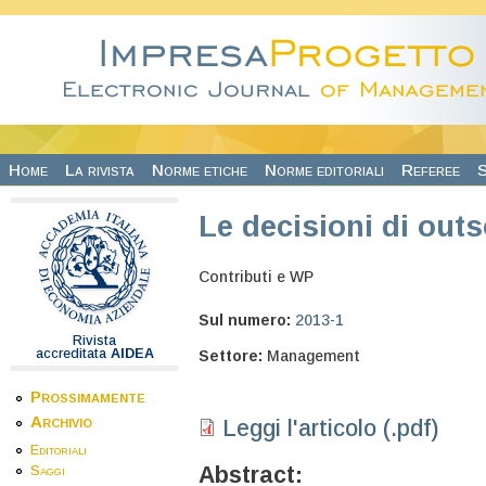
Salta al contenuto principale
Home
La rivista
Norme etiche
Norme editoriali
Referee
S
Le decisioni di out
Contributi e WP
Sul numero:
2013-1
Rivista
accreditata
AIDEA
Settore:
Management
Prossimamente
Archivio
Leggi l'articolo (.pdf)
Editoriali
Abstract:
Saggi