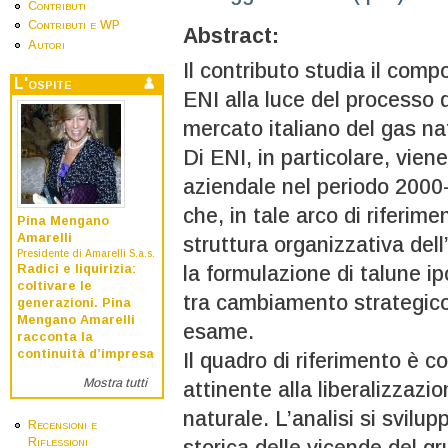
Contributi
Contributi e WP
Abstract:
Autori
Il contributo studia il com
L'ospite
ENI alla luce del processo d
mercato italiano del gas na
Di ENI, in particolare, vien
aziendale nel periodo 2000-
che, in tale arco di riferim
Pina Mengano
Amarelli
struttura organizzativa del
Presidente di Amarelli S.a.s.
Radici e liquirizia:
la formulazione di talune ip
coltivare le
tra cambiamento strategico
generazioni. Pina
Mengano Amarelli
esame.
racconta la
continuità d’impresa
Il quadro di riferimento è c
Mostra tutti
attinente alla liberalizzazi
naturale. L’analisi si svilu
Recensioni e
Riflessioni
storica delle vicende del gr