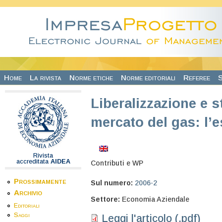
Salta al contenuto principale
Home
La rivista
Norme etiche
Norme editoriali
Referee
S
Liberalizzazione e s
mercato del gas: l’
Rivista
accreditata
AIDEA
Contributi e WP
Prossimamente
Sul numero:
2006-2
Archivio
Settore:
Economia Aziendale
Editoriali
Saggi
Leggi l'articolo (.pdf)