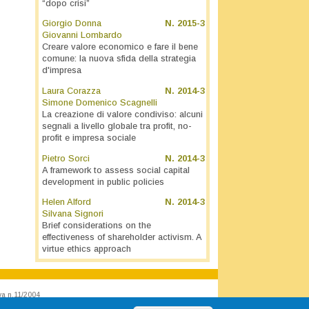
“dopo crisi”
Giorgio Donna
N.
2015-3
Giovanni Lombardo
Creare valore economico e fare il bene
comune: la nuova sfida della strategia
d'impresa
Laura Corazza
N.
2014-3
Simone Domenico Scagnelli
La creazione di valore condiviso: alcuni
segnali a livello globale tra profit, no-
profit e impresa sociale
Pietro Sorci
N.
2014-3
A framework to assess social capital
development in public policies
Helen Alford
N.
2014-3
Silvana Signori
Brief considerations on the
effectiveness of shareholder activism. A
virtue ethics approach
va n.11/2004