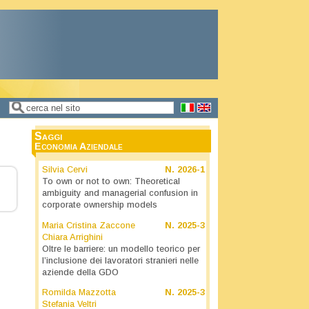
Cerca
Form di ricerca
Saggi
Economia Aziendale
Silvia Cervi
N.
2026-1
To own or not to own: Theoretical
ambiguity and managerial confusion in
corporate ownership models
Maria Cristina Zaccone
N.
2025-3
Chiara Arrighini
Oltre le barriere: un modello teorico per
l’inclusione dei lavoratori stranieri nelle
aziende della GDO
Romilda Mazzotta
N.
2025-3
Stefania Veltri