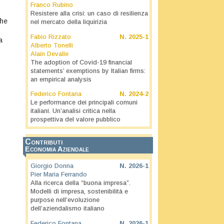
Franco Rubino
Resistere alla crisi: un caso di resilienza
che
nel mercato della liquirizia
Fabio Rizzato
N.
2025-1
a
Alberto Tonelli
Alain Devalle
The adoption of Covid-19 financial
statements’ exemptions by Italian firms:
an empirical analysis
Federico Fontana
N.
2024-2
Le performance dei principali comuni
italiani. Un’analisi critica nella
prospettiva del valore pubblico
Contributi
Economia Aziendale
Giorgio Donna
N.
2026-1
Pier Maria Ferrando
Alla ricerca della “buona impresa”.
Modelli di impresa, sostenibilità e
purpose nell’evoluzione
dell’aziendalismo italiano
Federico Fontana
N.
2026-1