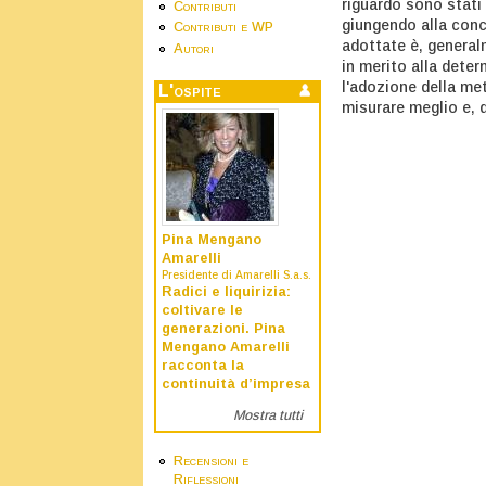
riguardo sono stati 
Contributi
giungendo alla conc
Contributi e WP
adottate è, general
Autori
in merito alla deter
l'adozione della me
L'ospite
misurare meglio e, q
Pina Mengano
Amarelli
Presidente di Amarelli S.a.s.
Radici e liquirizia:
coltivare le
generazioni. Pina
Mengano Amarelli
racconta la
continuità d’impresa
Mostra tutti
Recensioni e
Riflessioni