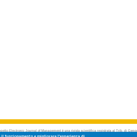
getto-Electronic Journal of Management è una rivista scientifica registrata al Trib. di Geno
Rivista accreditata AIDEA - Accademia Italiana di Economia Aziendale
 il funzionamento e migliorare l'esperienza di