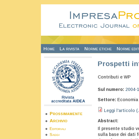
Salta al contenuto principale
Home
La rivista
Norme etiche
Norme edit
Prospetti in
Contributi e WP
Sul numero:
2004-
Rivista
Settore:
Economia 
accreditata
AIDEA
Leggi l'articolo (
Prossimamente
Archivio
Abstract:
Il presente studio v
Editoriali
sulla base dei dati 
Saggi