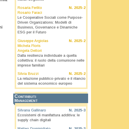
Rosaria Ferlito
N.
2025-2
Rosario Faraci
Le Cooperative Sociali come Purpose-
Driven Organizations: Modelli di
ni
Business, Governance e Dinamiche
ESG per il Futuro
Giuseppe Argiolas
N.
2025-2
Michela Floris
Angela Dettori
Dalla resilienza individuale a quella
collettiva: il ruolo della comunione nelle
imprese familiari
Silvia Bruzzi
N.
2025-2
La relazione pubblico-privato e il rilancio
del sistema economico europeo
Contributi
Management
Silvana Gallinaro
N.
2025-3
Ecosistemi di manifattura additiva: le
supply chain digitali
Matteo Dominidiato
N.
2025-3