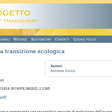
oriali
Referee
Sostenitori
Contatti
Cookie policy
la transizione ecologica
Autori:
Antonio Gozzi
2
nt
7/1824-3576/IPEJM2021.2.1365
.pdf)
ogica rappresenta una prospettiva epocale di evoluzione dell’econ