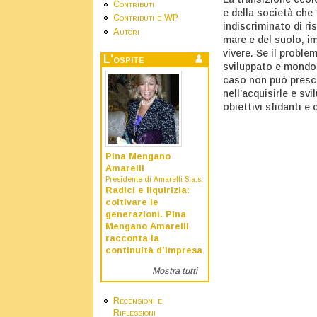
Contributi
e della società che 
Contributi e WP
indiscriminato di ri
Autori
mare e del suolo, i
vivere. Se il proble
L'ospite
sviluppato e mondo i
caso non può presci
nell’acquisirle e sv
obiettivi sfidanti e 
Pina Mengano
Amarelli
Presidente di Amarelli S.a.s.
Radici e liquirizia:
coltivare le
generazioni. Pina
Mengano Amarelli
racconta la
continuità d’impresa
Mostra tutti
Recensioni e
Riflessioni