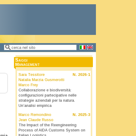
Cerca
Form di ricerca
Saggi
Management
Sara Tessitore
N.
2026-1
Natalia Marzia Gusmerotti
Marco Frey
Collaborazione e biodiversità:
configurazioni partecipative nelle
strategie aziendali per la natura.
Un’analisi empirica
Marco Remondino
N.
2025-3
Jean Claude Russo
The Impact of the Reengineering
Process of AIDA Customs System on
Italian Logistics
omia