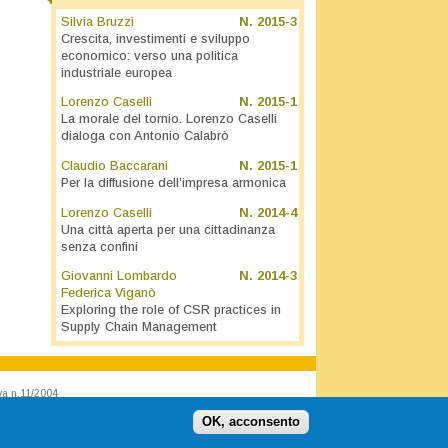
Silvia Bruzzi
N.
2015-3
Crescita, investimenti e sviluppo
economico: verso una politica
industriale europea
Lorenzo Caselli
N.
2015-1
La morale del tornio. Lorenzo Caselli
dialoga con Antonio Calabrò
Claudio Baccarani
N.
2015-1
Per la diffusione dell’impresa armonica
Lorenzo Caselli
N.
2014-4
Una città aperta per una cittadinanza
senza confini
Giovanni Lombardo
N.
2014-3
Federica Viganò
Exploring the role of CSR practices in
Supply Chain Management
va n.11/2004
OK, acconsento