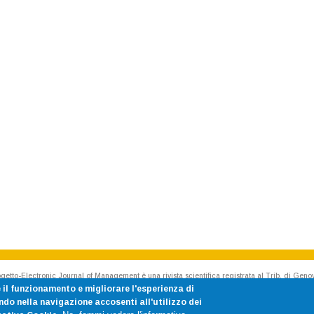
getto-Electronic Journal of Management è una rivista scientifica registrata al Trib. di Geno
Rivista accreditata AIDEA - Accademia Italiana di Economia Aziendale
 il funzionamento e migliorare l'esperienza di
ISSN 1824-3576 Cod. CINECA E187020 p.iva 00754150100
o nella navigazione accosenti all'utilizzo dei