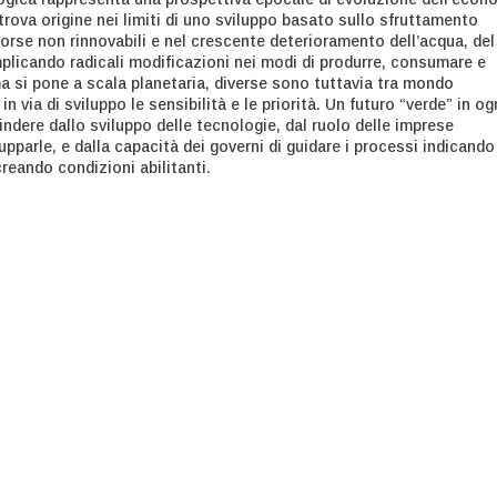
trova origine nei limiti di uno sviluppo basato sullo sfruttamento
sorse non rinnovabili e nel crescente deterioramento dell’acqua, del
mplicando radicali modificazioni nei modi di produrre, consumare e
ma si pone a scala planetaria, diverse sono tuttavia tra mondo
n via di sviluppo le sensibilità e le priorità. Un futuro “verde” in og
ndere dallo sviluppo delle tecnologie, dal ruolo delle imprese
ilupparle, e dalla capacità dei governi di guidare i processi indicando
creando condizioni abilitanti.