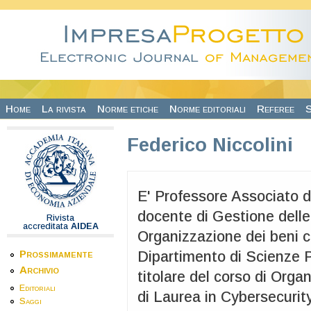
Salta al contenuto principale
Home
La rivista
Norme etiche
Norme editoriali
Referee
S
Federico Niccolini
E' Professore Associato d
docente di Gestione dell
Rivista
accreditata
AIDEA
Organizzazione dei beni cu
Prossimamente
Dipartimento di Scienze Po
Archivio
titolare del corso di Orga
Editoriali
di Laurea in Cybersecurity
Saggi