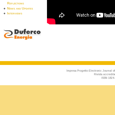
Reflections
News and Updates
Interviews
Impresa Progetto-Electronic Journal of
Rivista accredit
ISSN 1824