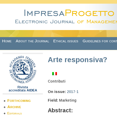
Skip to main content
Home
About the Journal
Ethical issues
Guidelines for con
Arte responsiva?
Contributi
Rivista
accreditata
AIDEA
On issue:
2017-1
Field:
Marketing
Forthcoming
Archive
Abstract:
Editorials