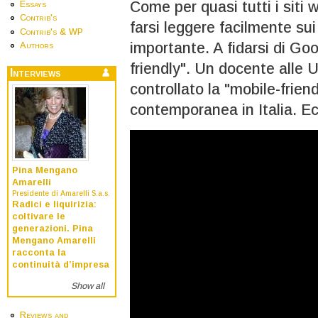
Come per quasi tutti i siti w
Essays
Contrib's
farsi leggere facilmente sui
Contrib's & WP
importante. A fidarsi di Goo
Authors
friendly". Un docente alle 
Interviews
controllato la "mobile-frien
contemporanea in Italia. Ecc
Pina Mengano
Amarelli
Presidente di Amarelli S.a.s.
Radici e liquirizia:
coltivare le
generazioni. Pina
Mengano Amarelli
racconta la
continuità d’impresa
Show all
Reviews and