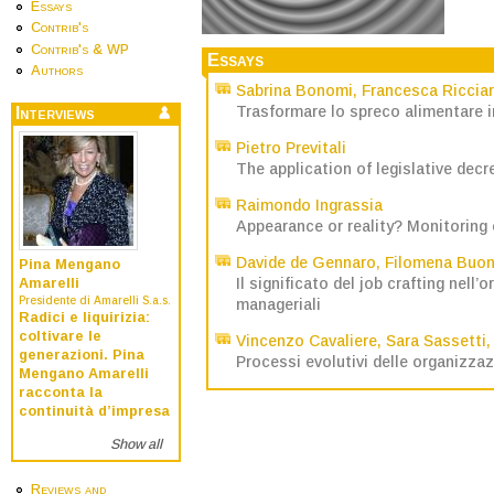
Essays
Contrib's
Contrib's & WP
Essays
Authors
Sabrina Bonomi
,
Francesca Ricciar
Trasformare lo spreco alimentare i
Interviews
Pietro Previtali
The application of legislative dec
Raimondo Ingrassia
Appearance or reality? Monitoring 
Davide de Gennaro
,
Filomena Buo
Pina Mengano
Il significato del job crafting nel
Amarelli
Presidente di Amarelli S.a.s.
manageriali
Radici e liquirizia:
coltivare le
Vincenzo Cavaliere
,
Sara Sassetti
generazioni. Pina
Processi evolutivi delle organizzaz
Mengano Amarelli
racconta la
continuità d’impresa
Show all
Reviews and