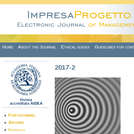
Skip to main content
Home
About the Journal
Ethical issues
Guidelines for con
2017-2
Rivista
accreditata
AIDEA
Forthcoming
Archive
Editorials