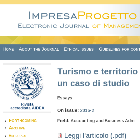
Skip to main content
Home
About the Journal
Ethical issues
Guidelines for con
Turismo e territorio
un caso di studio
Essays
Rivista
accreditata
AIDEA
On issue:
2016-2
Forthcoming
Field:
Accounting and Business Adm.
Archive
Leggi l'articolo (.pdf)
Editorials