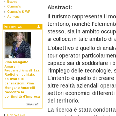
Essays
Abstract:
Contrib's
Contrib's & WP
Il turismo rappresenta il m
Authors
territorio, nonché l’elemento
Interviews
stesso, sia in ambito occup
si colloca in tale ambito di 
L’obiettivo è quello di anal
tour operator particolarment
capace sia di soddisfare i 
Pina Mengano
Amarelli
l’impiego delle tecnologie, si
Presidente di Amarelli S.a.s.
Radici e liquirizia:
L’intento è quello di creare
coltivare le
generazioni. Pina
altre realtà aziendali opera
Mengano Amarelli
settori economici differenti
racconta la
continuità d’impresa
del territorio.
Show all
La ricerca è stata condotta
Reviews and