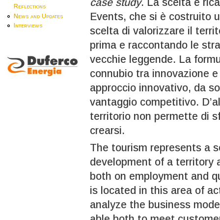
case study
. La scelta è r
Reflections
Events, che si è costruito 
News and Updates
Interviews
scelta di valorizzare il terri
prima e raccontando le strad
vecchie leggende. La formul
connubio tra innovazione e 
approccio innovativo, da so
vantaggio competitivo. D’al
territorio non permette di s
crearsi.
The tourism represents a s
development of a territory a
both on employment and qua
is located in this area of a
analyze the business model 
able both to meet customer