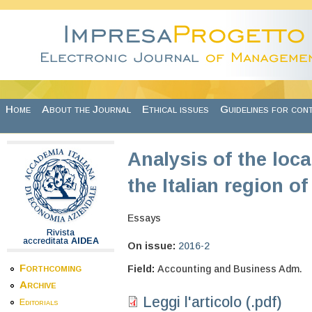
Skip to main content
Home
About the Journal
Ethical issues
Guidelines for con
Analysis of the loca
the Italian region 
Essays
Rivista
accreditata
AIDEA
On issue:
2016-2
Forthcoming
Field:
Accounting and Business Adm.
Archive
Leggi l'articolo (.pdf)
Editorials