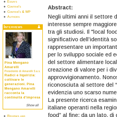
Essays
Abstract:
Contrib's
Contrib's & WP
Negli ultimi anni il settore 
Authors
interesse sempre maggiore s
Interviews
tra gli studiosi. Il "local 
significativo dell’identità 
rappresentare un importante
per lo sviluppo sociale ed e
del settore alimentare locale
Pina Mengano
Amarelli
creazione di valore per i div
Presidente di Amarelli S.a.s.
Radici e liquirizia:
approvvigionamento. Nonos
coltivare le
riconosciuta al settore del 
generazioni. Pina
Mengano Amarelli
evidenzia uno scarso numer
racconta la
continuità d’impresa
La presente ricerca esami
Show all
italiane operanti nella regi
food” al fine: da un lato, d
Reviews and