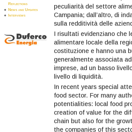
Reflections
peculiarità del settore alim
News and Updates
Campania; dall’altro, di ind
Interviews
sulla redditività delle azie
I risultati evidenziano che 
alimentare locale della re
costituzione e hanno una bu
generalmente associata ad
imprese, ad un basso livell
livello di liquidità.
In recent years special att
food sector. For many autho
potentialities: local food p
creation of value for the di
chain but also for the growt
the companies of this secto