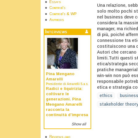
Essays
Una relazione, sebb
Contrib's
solo molto pochi s
Contrib's & WP
nel business deve c
Authors
considera la massim
manager, ma richiede
Interviews
di più, poiché affer
connessione tra eti
costituiscono una qu
Autori che cercano 
limiti.Tutti questi
etica/strategia seco
pratiche manageriali
Pina Mengano
win-win non può es
Amarelli
responsabile potreb
Presidente di Amarelli S.a.s.
etica e strategia co
Radici e liquirizia:
coltivare le
ethics
busines
generazioni. Pina
stakeholder theor
Mengano Amarelli
racconta la
continuità d’impresa
Show all
Reviews and