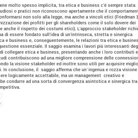
ene molto spesso implicita, tra etica e business c’é sempre stata:
tudiosi o pratici non riconoscono apertamente che il comportamen
onformarsi non solo alla legge, ma anche a vincoli etici (Friedman 
izzazione dei profitti per gli shareholders come il solo dovere dei
 anche il rispetto dei costumi etici). L’approccio stakeholder rich
ma di essere fondato sull’idea di un’intrinseca, stretta e sinergica
ca e business e, conseguentemente, le relazioni tra etica e busine
estione essenziale. Il saggio esamina i lavori più interessanti deg
di collegare etica e business, presentando anche i loro contributi e
 studi contribuiscono ad una migliore comprensione delle connessio
ndo la visione stakeholder ed inoltre sono utili per acquisire miglio
. In conclusione, il saggio afferma che un’ ingenua e rozza visione
sere logicamente accettabile, ma un management creativo e
be condurre ad una sorta di convergenza asintotica e sinergica tra
mpetitiva.
s
y