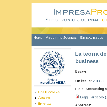
Skip to main content
Home
About the Journal
Ethical issues
La teoria d
business
Essays
Rivista
On issue:
2014-3
accreditata
AIDEA
Field:
Accounting a
Forthcoming
Leggi l'articolo (
Archive
Editorials
Abstract: