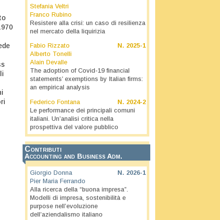
Stefania Veltri
Franco Rubino
to
Resistere alla crisi: un caso di resilienza
1970
nel mercato della liquirizia
iede
Fabio Rizzato
N.
2025-1
Alberto Tonelli
Alain Devalle
ss
The adoption of Covid-19 financial
li
statements’ exemptions by Italian firms:
an empirical analysis
ni
ri
Federico Fontana
N.
2024-2
Le performance dei principali comuni
italiani. Un’analisi critica nella
prospettiva del valore pubblico
Contributi
Accounting and Business Adm.
Giorgio Donna
N.
2026-1
Pier Maria Ferrando
Alla ricerca della “buona impresa”.
Modelli di impresa, sostenibilità e
purpose nell’evoluzione
dell’aziendalismo italiano