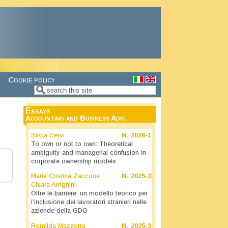
Cookie policy
Search
Search form
Essays
Accounting and Business Adm.
Silvia Cervi
N.
2026-1
To own or not to own: Theoretical
ambiguity and managerial confusion in
corporate ownership models
Maria Cristina Zaccone
N.
2025-3
Chiara Arrighini
Oltre le barriere: un modello teorico per
l’inclusione dei lavoratori stranieri nelle
aziende della GDO
Romilda Mazzotta
N.
2025-3