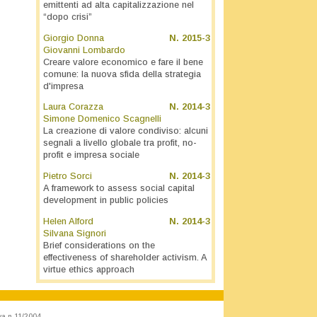
emittenti ad alta capitalizzazione nel
“dopo crisi”
Giorgio Donna
N.
2015-3
Giovanni Lombardo
Creare valore economico e fare il bene
comune: la nuova sfida della strategia
d'impresa
Laura Corazza
N.
2014-3
Simone Domenico Scagnelli
La creazione di valore condiviso: alcuni
segnali a livello globale tra profit, no-
profit e impresa sociale
Pietro Sorci
N.
2014-3
A framework to assess social capital
development in public policies
Helen Alford
N.
2014-3
Silvana Signori
Brief considerations on the
effectiveness of shareholder activism. A
virtue ethics approach
va n.11/2004